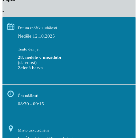
-
Datum začátku události
Neděle 12.10.2025
Tento den je:
28. neděle v mezidobí
(slavnost)
Zelená barva                                                                        
Čas události
08:30 - 09:15
Místo uskutečnění