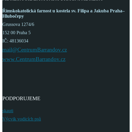
Římskokatolická farnost
u kostela sv. Filipa a Jakuba
Praha–
Hlubočepy
Grussova 1274/6
152 00 Praha 5
IČ: 48136034
mail@CentrumBarrandov.cz
www.CentrumBarrandov.cz
PODPORUJEME
skauti
Výcvik vodicích psů