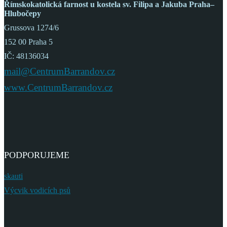
Římskokatolická farnost
u kostela sv. Filipa a Jakuba
Praha–
Hlubočepy
Grussova 1274/6
152 00 Praha 5
IČ: 48136034
mail@CentrumBarrandov.cz
www.CentrumBarrandov.cz
PODPORUJEME
skauti
Výcvik vodicích psů