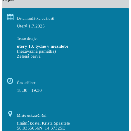
Datum začátku události
Úterý 1.7.2025
Tento den je:
úterý 13. týdne v mezidobí
(nezávazná památka)
Zelená barva                                                                        
Čas události
18:30 - 19:30
Místo uskutečnění
filiální kostel Krista Spasitele
50.0355056N, 14.37325E