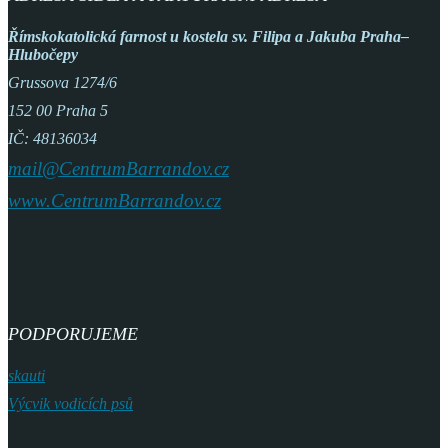
Římskokatolická farnost
u kostela sv. Filipa a Jakuba
Praha–
Hlubočepy
Grussova 1274/6
152 00 Praha 5
IČ: 48136034
mail@CentrumBarrandov.cz
www.CentrumBarrandov.cz
PODPORUJEME
skauti
Výcvik vodicích psů