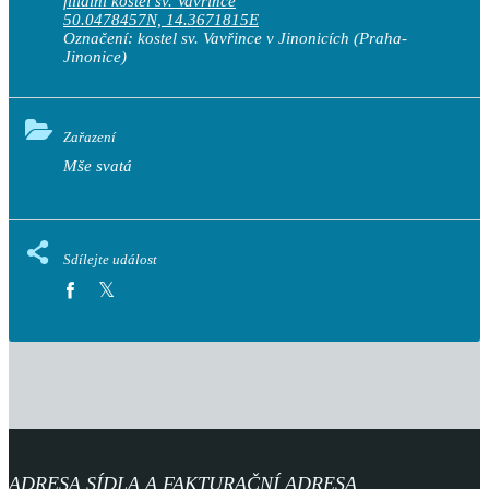
filiální kostel sv. Vavřince
50.0478457N, 14.3671815E
Označení:
kostel sv. Vavřince v Jinonicích
(Praha-
Jinonice)
Zařazení
Mše svatá
Sdílejte událost
ADRESA SÍDLA A FAKTURAČNÍ ADRESA