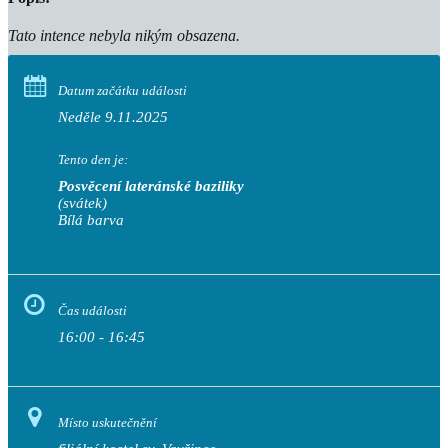
Tato intence nebyla nikým obsazena.
Datum začátku události
Neděle 9.11.2025
Tento den je:
Posvěcení lateránské baziliky
(svátek)
Bílá barva                                                                           
Čas události
16:00 - 16:45
Místo uskutečnění