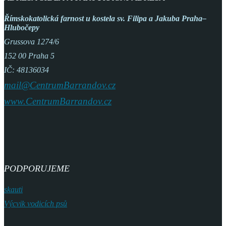
Římskokatolická farnost
u kostela sv. Filipa a Jakuba
Praha–
Hlubočepy
Grussova 1274/6
152 00 Praha 5
IČ: 48136034
mail@CentrumBarrandov.cz
www.CentrumBarrandov.cz
PODPORUJEME
skauti
Výcvik vodicích psů