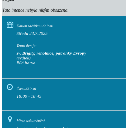
Tato intence nebyla nikým obsazena.
Datum začátku události
Středa 23.7.2025
Tento den je:
sv. Brigity, řeholnice, patronky Evropy
(svátek)
Bílá barva                                                                           
Čas události
18:00 - 18:45
Místo uskutečnění