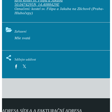
farní kostel sv. Filipa a Jakuba
50.0474295N, 14.4088429E
Označení:
kostel sv. Filipa a Jakuba na Zlíchově
(Praha-
Hlubočepy)
Zařazení
Mše svatá
Sdílejte událost
ADRESA SÍDLA A FAKTURAČNÍ ADRESA