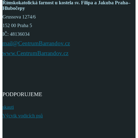
Římskokatolická farnost
u kostela sv. Filipa a Jakuba
Praha–
Hlubočepy
Grussova 1274/6
152 00 Praha 5
IČ: 48136034
mail@CentrumBarrandov.cz
www.CentrumBarrandov.cz
PODPORUJEME
skauti
Výcvik vodicích psů