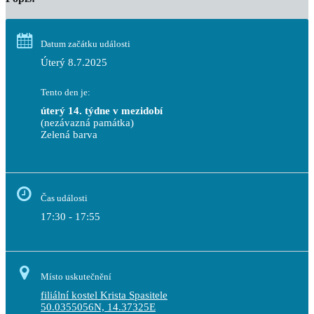
Datum začátku události
Úterý 8.7.2025
Tento den je:
úterý 14. týdne v mezidobí
(nezávazná památka)
Zelená barva                                                                        
Čas události
17:30 - 17:55
Místo uskutečnění
filiální kostel Krista Spasitele
50.0355056N, 14.37325E