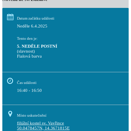
Datum začátku události
Neděle 6.4.2025
Tento den je:
5. NEDĚLE POSTNÍ
(slavnost)
Fialová barva                                                                       
Čas události
16:40 - 16:50
Místo uskutečnění
filiální kostel sv. Vavřince
50.0478457N, 14.3671815E