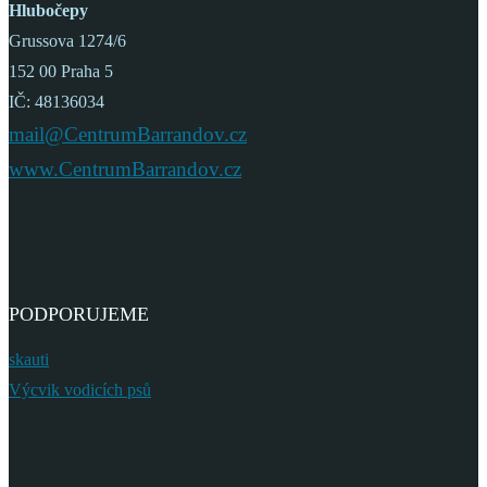
Hlubočepy
Grussova 1274/6
152 00 Praha 5
IČ: 48136034
mail@CentrumBarrandov.cz
www.CentrumBarrandov.cz
PODPORUJEME
skauti
Výcvik vodicích psů