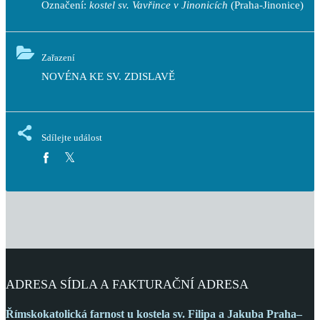
Označení:
kostel sv. Vavřince v Jinonicích
(Praha-Jinonice)
Zařazení
NOVÉNA KE SV. ZDISLAVĚ
Sdílejte událost
ADRESA SÍDLA A FAKTURAČNÍ ADRESA
Římskokatolická farnost
u kostela sv. Filipa a Jakuba
Praha–