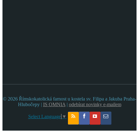
© 2026 Římskokatolická farnost u kostela sv. Filipa a Jakuba Praha-
Hlubočepy |
IS OMNIA
|
odebírat novinky e-mailem
Select Language
▼