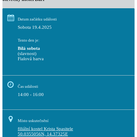
Datum začátku události
Sobota 19.4.2025
Tento den je:
Bílá sobota
(slavnost)
Fialová barva                                                                       
Čas události
14:00 - 16:00
Místo uskutečnění
filiální kostel Krista Spasitele
50.0355056N, 14.37325E