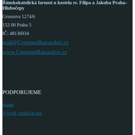
Římskokatolická farnost
u kostela sv. Filipa a Jakuba
Praha–
Hlubočepy
Grussova 1274/6
152 00 Praha 5
IČ: 48136034
mail@CentrumBarrandov.cz
www.CentrumBarrandov.cz
PODPORUJEME
skauti
Výcvik vodicích psů