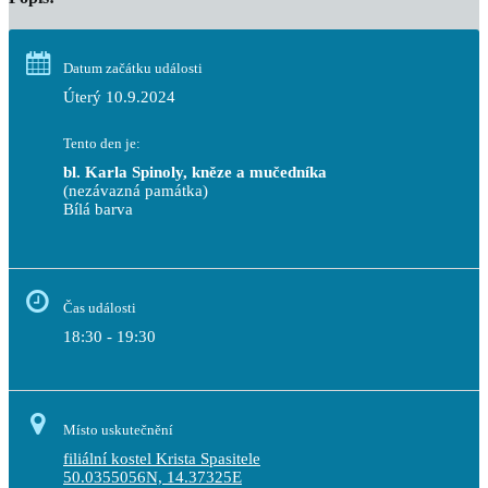
Datum začátku události
Úterý 10.9.2024
Tento den je:
bl. Karla Spinoly, kněze a mučedníka
(nezávazná památka)
Bílá barva                                                                            
Čas události
18:30 - 19:30
Místo uskutečnění
filiální kostel Krista Spasitele
50.0355056N, 14.37325E