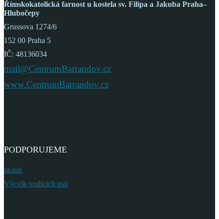
Římskokatolická farnost
u kostela sv. Filipa a Jakuba
Praha–
Hlubočepy
Grussova 1274/6
152 00 Praha 5
IČ: 48136034
mail@CentrumBarrandov.cz
www.CentrumBarrandov.cz
PODPORUJEME
skauti
Výcvik vodicích psů