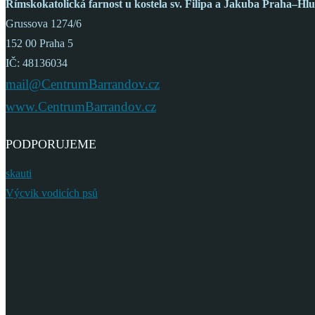
Římskokatolická farnost
u kostela sv. Filipa a Jakuba
Praha–Hlu
Grussova 1274/6
152 00 Praha 5
IČ: 48136034
mail@CentrumBarrandov.cz
www.CentrumBarrandov.cz
PODPORUJEME
skauti
Výcvik vodicích psů