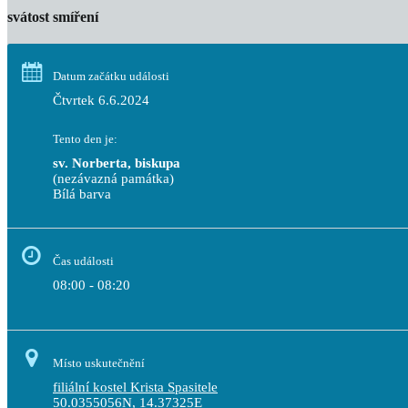
svátost smíření
Datum začátku události
Čtvrtek 6.6.2024
Tento den je:
sv. Norberta, biskupa
(nezávazná památka)
Bílá barva                                                                                 
Čas události
08:00 - 08:20
Místo uskutečnění
filiální kostel Krista Spasitele
50.0355056N, 14.37325E