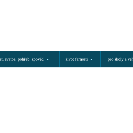
st, svatba, pohřeb, zpověď
život farnosti
pro školy a veř