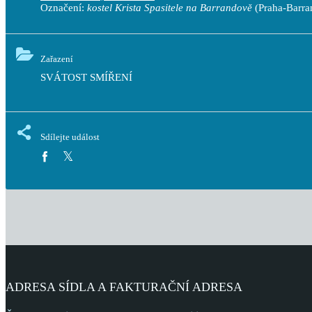
Označení:
kostel Krista Spasitele na Barrandově
(Praha-Barra
Zařazení
SVÁTOST SMÍŘENÍ
Sdílejte událost
ADRESA SÍDLA A FAKTURAČNÍ ADRESA