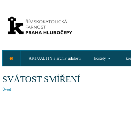
AKTUALITY a archiv událostí
kostely
kře
SVÁTOST SMÍŘENÍ
Úvod