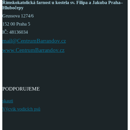
Římskokatolická farnost
u kostela sv. Filipa a Jakuba
Praha–
Hlubočepy
Grussova 1274/6
152 00 Praha 5
IČ: 48136034
mail@CentrumBarrandov.cz
www.CentrumBarrandov.cz
PODPORUJEME
skauti
Výcvik vodicích psů