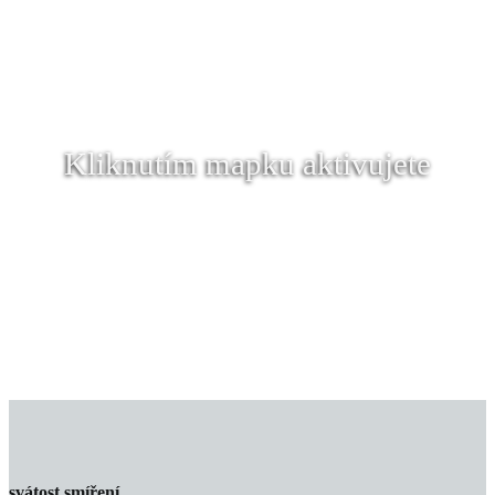
Kliknutím mapku aktivujete
svátost smíření