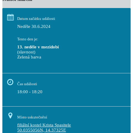
Datum začátku události
Neděle 30.6.2024
Tento den je:
13. neděle v mezidobí
(slavnost)
Zelená barva                                                                        
Čas události
18:00 - 18:20
Místo uskutečnění
filiální kostel Krista Spasitele
50.0355056N, 14.37325E