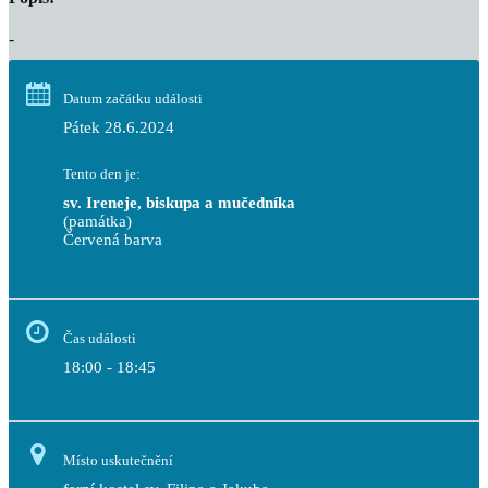
-
Datum začátku události
Pátek 28.6.2024
Tento den je:
sv. Ireneje, biskupa a mučedníka
(památka)
Červená barva                                                                     
Čas události
18:00 - 18:45
Místo uskutečnění