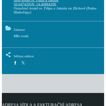
farní kostel sv. Filipa a Jakuba
50.0474295N, 14.4088429E
Označení:
kostel sv. Filipa a Jakuba na Zlíchově
(Praha-
Hlubočepy)
Zařazení
Mše svatá
Sdílejte událost
ADRESA SÍDLA A FAKTURAČNÍ ADRESA