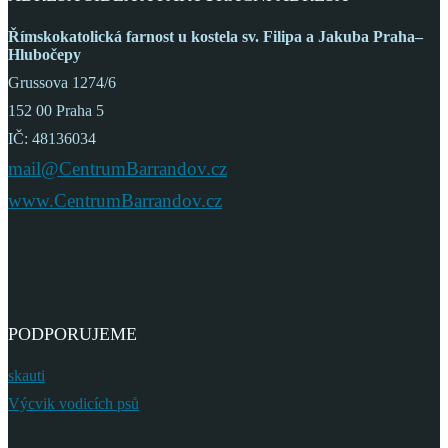
Římskokatolická farnost
u kostela sv. Filipa a Jakuba
Praha–
Hlubočepy
Grussova 1274/6
152 00 Praha 5
IČ: 48136034
mail@CentrumBarrandov.cz
www.CentrumBarrandov.cz
PODPORUJEME
skauti
Výcvik vodicích psů