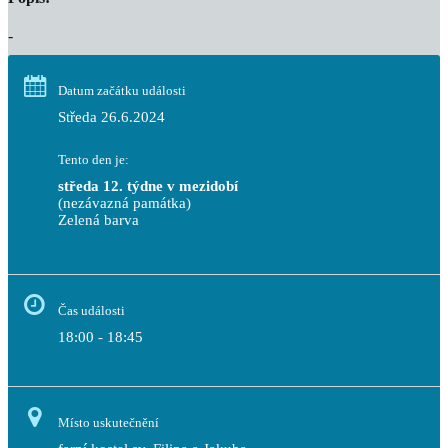
-
Datum začátku události
Středa 26.6.2024
Tento den je:
středa 12. týdne v mezidobí
(nezávazná památka)
Zelená barva                                                                        
Čas události
18:00 - 18:45
Místo uskutečnění