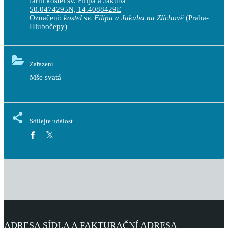
farní kostel sv. Filipa a Jakuba
50.0474295N, 14.4088429E
Označení:
kostel sv. Filipa a Jakuba na Zlíchově
(Praha-
Hlubočepy)
Zařazení
Mše svatá
Sdílejte událost
ADRESA SÍDLA A FAKTURAČNÍ ADRESA