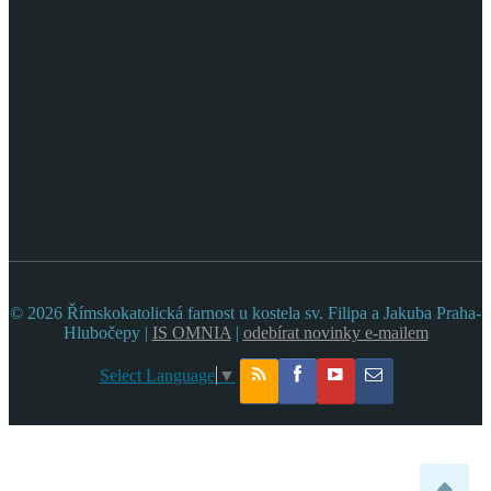
© 2026 Římskokatolická farnost u kostela sv. Filipa a Jakuba Praha-
Hlubočepy |
IS OMNIA
|
odebírat novinky e-mailem
Select Language
▼