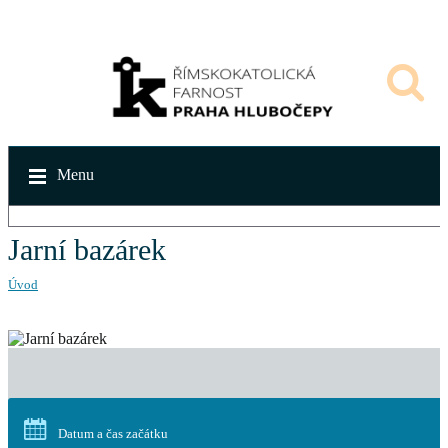
Menu
Jarní bazárek
Úvod
Datum a čas začátku