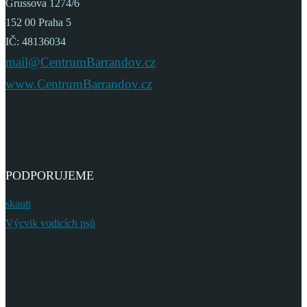
Grussova 1274/6
152 00 Praha 5
IČ: 48136034
mail@CentrumBarrandov.cz
www.CentrumBarrandov.cz
PODPORUJEME
skauti
Výcvik vodicích psů