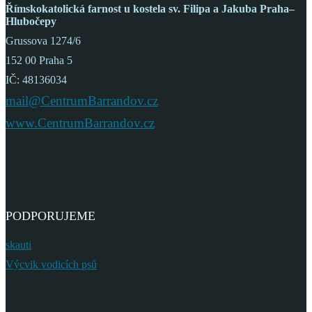
Římskokatolická farnost
u kostela sv. Filipa a Jakuba
Praha–
Hlubočepy
Grussova 1274/6
152 00 Praha 5
IČ: 48136034
mail@CentrumBarrandov.cz
www.CentrumBarrandov.cz
PODPORUJEME
skauti
Výcvik vodicích psů