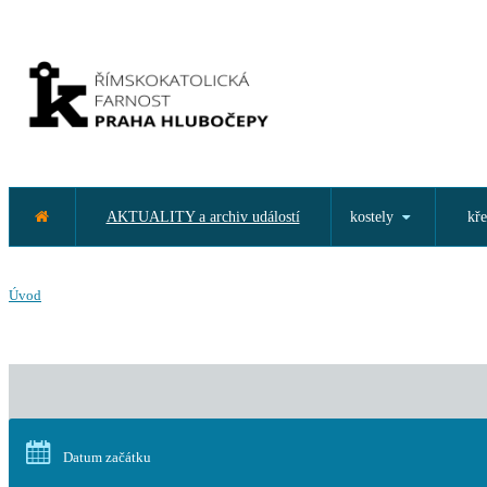
AKTUALITY a archiv událostí
kostely
kře
Úvod
Datum začátku