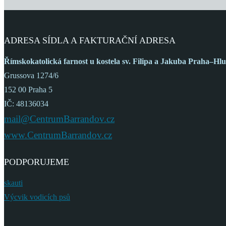
ADRESA SÍDLA A FAKTURAČNÍ ADRESA
Římskokatolická farnost
u kostela sv. Filipa a Jakuba
Praha–Hlu
Grussova 1274/6
152 00 Praha 5
IČ: 48136034
mail@CentrumBarrandov.cz
www.CentrumBarrandov.cz
PODPORUJEME
skauti
Výcvik vodicích psů