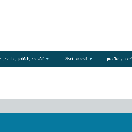
st, svatba, pohřeb, zpověď
život farnosti
pro školy a veř