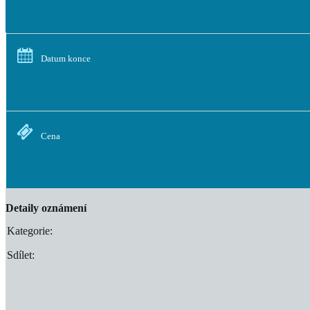
Datum konce
Cena
Detaily oznámení
Kategorie:
Sdílet: