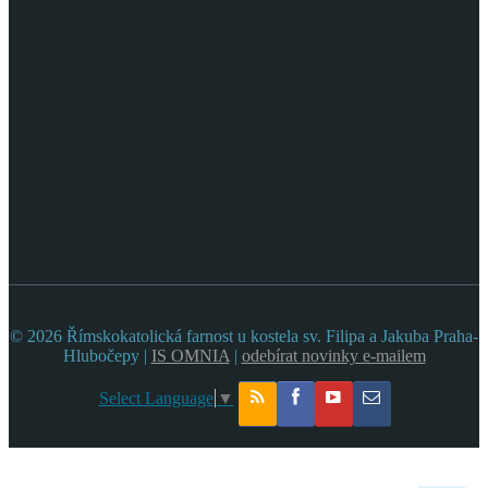
© 2026 Římskokatolická farnost u kostela sv. Filipa a Jakuba Praha-
Hlubočepy |
IS OMNIA
|
odebírat novinky e-mailem
Select Language
▼