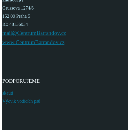
Grussova 1274/6
152 00 Praha 5
IČ: 48136034
mail@CentrumBarrandov.cz
www.CentrumBarrandov.cz
PODPORUJEME
skauti
Výcvik vodicích psů