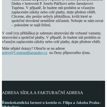
částku v hotovosti P. Josefu Ptáčkovi nebo Jaroslavovi
Tupému. V případě, že budete mít problém se včasným
zaplacením zálohy nebo celé platby, dejte předem vědět.
Chceme, aby peníze nebyly překážkou, kvůli které se
společné dovolené nemůžete zúčastnit. Nebojte se nám ozvat
– pokusíme se najít řešení.
V ceně (viz přihláška) je zahrnuto ubytování dle vybrané varianty,
stravování a společné platby. V případě, že budete mít problém se
včasným zaplacením zálohy nebo celé platby, dejte předem vědět.
Máte nějaké dotazy? Obraťte se na adrese
pobyt@CentrumBarrandov.cz
na členy přípravného týmu.
ADRESA SÍDLA A FAKTURAČNÍ ADRESA
Římskokatolická farnost
u kostela sv. Filipa a Jakuba
Praha–
Hlubočepy