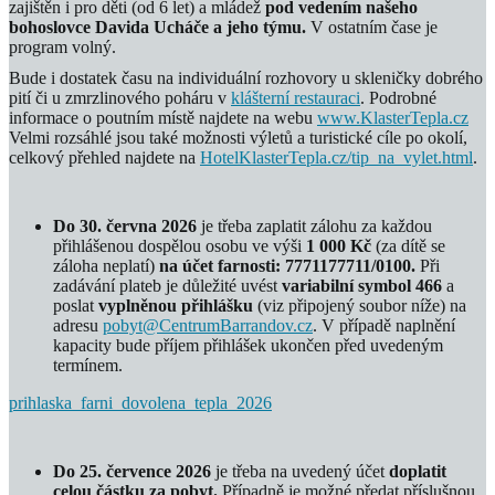
zajištěn i pro děti (od 6 let) a mládež
pod vedením našeho
bohoslovce Davida Ucháče a jeho týmu.
V ostatním čase je
program volný.
Bude i dostatek času na individuální rozhovory u skleničky dobrého
pití či u zmrzlinového poháru v
klášterní restauraci
. Podrobné
informace o poutním místě najdete na webu
www.KlasterTepla.cz
Velmi rozsáhlé jsou také možnosti výletů a turistické cíle po okolí,
celkový přehled najdete na
HotelKlasterTepla.cz/tip_na_vylet.html
.
Do 30. června 2026
je třeba zaplatit zálohu za každou
přihlášenou dospělou osobu ve výši
1 000 Kč
(za dítě se
záloha neplatí)
na účet farnosti: 7771177711/0100.
Při
zadávání plateb je důležité uvést
variabilní symbol 466
a
poslat
vyplněnou přihlášku
(viz připojený soubor níže) na
adresu
pobyt@CentrumBarrandov.cz
. V případě naplnění
kapacity bude příjem přihlášek ukončen před uvedeným
termínem.
prihlaska_farni_dovolena_tepla_2026
Do 25. července 2026
je třeba na uvedený účet
doplatit
celou částku za pobyt.
Případně je možné předat příslušnou