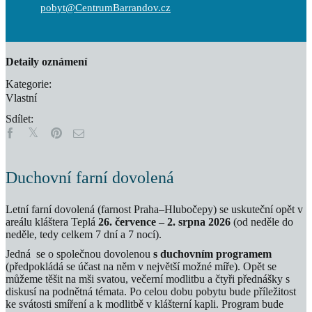
pobyt@CentrumBarrandov.cz
Detaily oznámení
Kategorie:
Vlastní
Sdílet:
Duchovní farní dovolená
Letní farní dovolená (farnost Praha–Hlubočepy) se uskuteční opět v
areálu kláštera Teplá
26. července – 2. srpna 2026
(od neděle do
neděle, tedy celkem 7 dní a 7 nocí).
Jedná se o společnou dovolenou
s duchovním programem
(předpokládá se účast na něm v největší možné míře). Opět se
můžeme těšit na mši svatou, večerní modlitbu a čtyři přednášky s
diskusí na podnětná témata. Po celou dobu pobytu bude příležitost
ke svátosti smíření a k modlitbě v klášterní kapli. Program bude