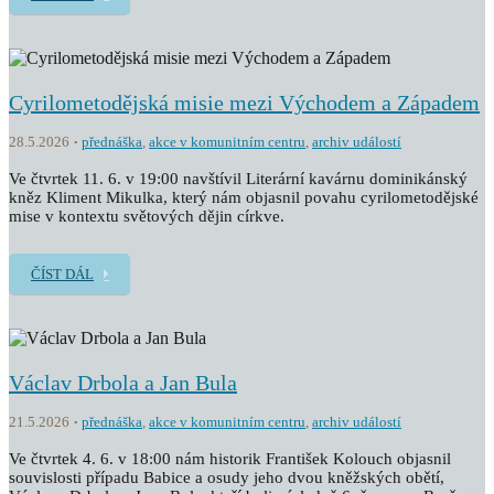
Cyrilometodějská misie mezi Východem a Západem
28.5.2026
přednáška
,
akce v komunitním centru
,
archiv událostí
Ve čtvrtek 11. 6. v 19:00 navštívil Literární kavárnu dominikánský
kněz Kliment Mikulka, který nám objasnil povahu cyrilometodějské
mise v kontextu světových dějin církve.
ČÍST DÁL
Václav Drbola a Jan Bula
21.5.2026
přednáška
,
akce v komunitním centru
,
archiv událostí
Ve čtvrtek 4. 6. v 18:00 nám historik František Kolouch objasnil
souvislosti případu Babice a osudy jeho dvou kněžských obětí,