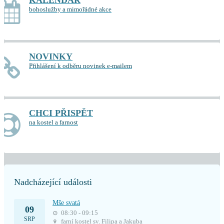
KALENDÁŘ
bohoslužby a mimořádné akce
NOVINKY
Přihlášení k odběru novinek e-mailem
CHCI PŘISPĚT
na kostel a farnost
Nadcházející události
Mše svatá
09
08:30 - 09:15
SRP
farní kostel sv. Filipa a Jakuba