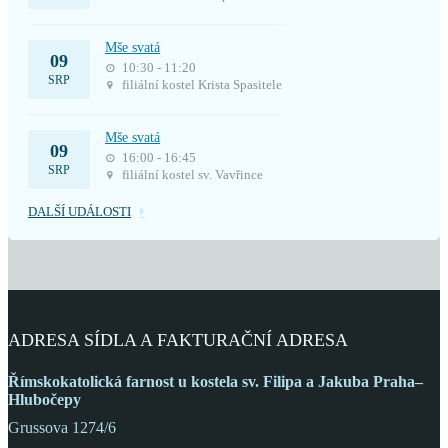
Mše svatá
09
10:30 - 11:20
SRP
filiální kostel Krista Spasitele
Mše svatá
09
16:00 - 16:45
SRP
filiální kostel sv. Vavřince
DALŠÍ UDÁLOSTI
ADRESA SÍDLA A FAKTURAČNÍ ADRESA
Římskokatolická farnost
u kostela sv. Filipa a Jakuba
Praha–
Hlubočepy
Grussova 1274/6