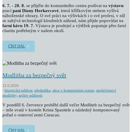
6. 7. - 28. 8.
se přijďte do komunitního centra podívat na
výstavu
prací
paní Diany Horkavcové
, která křížkovým stehem vyšívá
náboženské obrazy. O své práci na výšivkách i o své profesi, v níž
se zabývá technologií kloubních náhrad, nám přijde popovídat na
farní kávu 19. 7.
Výstava je prodejní a výtěžek poputuje přes farní
charitu potřebným v našem okolí.
ČÍST DÁL
Modlitba za bezpečný svět
22.6.2026
liturgická událost
,
přednáška
,
akce v komunitním centru
,
společenství
modlitby
,
archiv událostí
V pondělí 6. července proběhl další večer Modliteb za bezpečný svět
– mše svatá v kostele Krista Spasitele a následný komponovaný
pořad o ostrovní zemi Curacao.
ČÍST DÁL