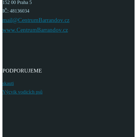
152 00 Praha 5
IČ: 48136034
mail@CentrumBarrandov.cz
www.CentrumBarrandov.cz
PODPORUJEME
skauti
Výcvik vodicích psů