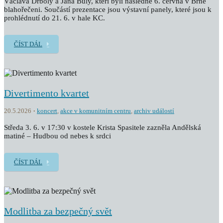
Václava Drboly a Jana Buly, kteří byli následně 6. června v Brně
blahořečeni. Součástí prezentace jsou výstavní panely, které jsou k
prohlédnutí do 21. 6. v hale KC.
ČÍST DÁL
Divertimento kvartet
20.5.2026
koncert
,
akce v komunitním centru
,
archiv událostí
Středa 3. 6. v 17:30 v kostele Krista Spasitele zazněla Andělská
matiné – Hudbou od nebes k srdci
ČÍST DÁL
Modlitba za bezpečný svět