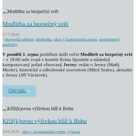
Modlitba za bezpečný svět
27.7.2026
liturgická událost
,
přednáška
,
akce v komunitním centru
,
společenství
modlitby
V pondělí 3. srpna
proběhne další večer
Modliteb za bezpečný svět
– v 18:00 mše svatá v kostele Krista Spasitele a následný
komponovaný pořad věnovaný
Jersey
: reálie o Jersey (Matěj
Mosler), historické a náboženské souvislosti (Miloš Szabo), aktuality
z Jersey (Jiří Václavek).
ČÍST DÁL
Kříž(k)ovou výšivkou blíž k Bohu
29.6.2026
akce v komunitním centru
,
výstava