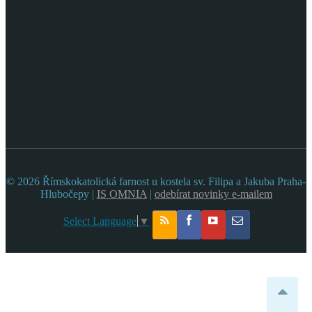
© 2026 Římskokatolická farnost u kostela sv. Filipa a Jakuba Praha-
Hlubočepy |
IS OMNIA
|
odebírat novinky e-mailem
Select Language
▼