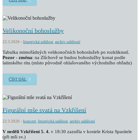
Velikonoční bohoslužby
22.3.2026
liturgická událost
,
archiv událostí
Tabulka mimořádných velikonočních bohoslužeb po rozkliknutí.
Pozor - změna
: na Zlíchově se budou bohoslužby konat podle
latinského ritu (místo původně ohlašovaného východního obřadu)
ČÍST DÁL
Figurální mše svatá na Vzkříšení
22.3.2026
koncert
,
liturgická událost
,
archiv událostí
V neděli Vzkříšení 5. 4.
v 18:30 zazněla v kostele Krista Spasitele
(při mši sv.)