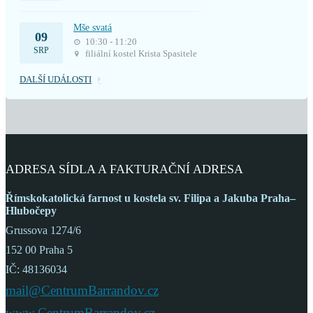
Mše svatá
09
10:30 - 11:20
SRP
filiální kostel Krista Spasitele
DALŠÍ UDÁLOSTI
ADRESA SÍDLA A FAKTURAČNÍ ADRESA
Římskokatolická farnost
u kostela sv. Filipa a Jakuba
Praha–
Hlubočepy
Grussova 1274/6
152 00 Praha 5
IČ: 48136034
mail@CentrumBarrandov.cz
www.CentrumBarrandov.cz