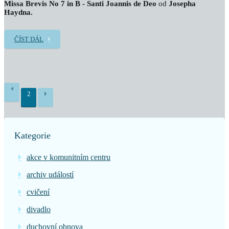
Missa Brevis No 7 in B - Santi Joannis de Deo
od
Josepha
Haydna.
ČÍST DÁL
2
Kategorie
akce v komunitním centru
archiv událostí
cvičení
divadlo
duchovní obnova