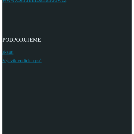
PODPORUJEME
skauti
Výcvik vodicích psů