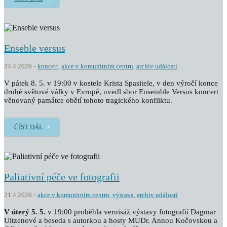
Enseble versus
24.4.2026
koncert
,
akce v komunitním centru
,
archiv událostí
V pátek 8. 5. v 19:00 v kostele Krista Spasitele, v den výročí konce
druhé světové války v Evropě, uvedl sbor Ensemble Versus koncert
věnovaný památce obětí tohoto tragického konfliktu.
ČÍST DÁL
Paliativní péče ve fotografii
21.4.2026
akce v komunitním centru
,
výstava
,
archiv událostí
V úterý 5. 5.
v 19:00 proběhla vernisáž výstavy fotografií Dagmar
Ultzenové a beseda s autorkou a hosty MUDr. Annou Kočovskou a