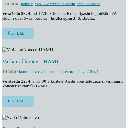
15.4.2026
koncert
,
akce v komunitním centru
,
archiv událostí
Ve středu 29. 4.
od 17:30 v kostele Krista Spasitele potěšilo náš
sluch i duši Svěží baroko -
hudba synů J. S. Bacha.
ČÍST DÁL
Varhanní koncert HAMU
4.4.2026
koncert
,
akce v komunitním centru
,
archiv událostí
Ve středu 22. 4.
v 18:00 v kostele Krista Spasitele zazněl
v
arhanní
koncert
studentů HAMU.
ČÍST DÁL