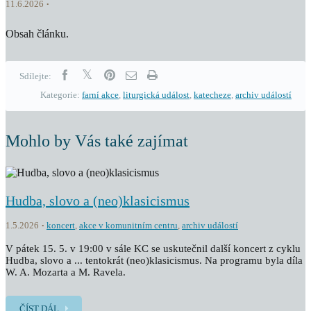
11.6.2026
Obsah článku.
Sdílejte:
Kategorie:
farní akce
,
liturgická událost
,
katecheze
,
archiv událostí
Mohlo by Vás také zajímat
Hudba, slovo a (neo)klasicismus
1.5.2026
koncert
,
akce v komunitním centru
,
archiv událostí
V pátek 15. 5. v 19:00 v sále KC se uskutečnil další koncert z cyklu
Hudba, slovo a ... tentokrát (neo)klasicismus. Na programu byla díla
W. A. Mozarta a M. Ravela.
ČÍST DÁL