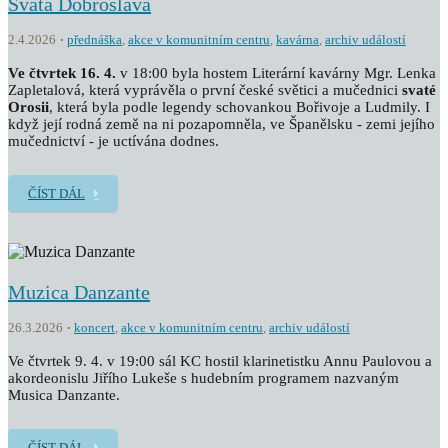
Svatá Dobroslava
2.4.2026
přednáška
,
akce v komunitním centru
,
kavárna
,
archiv událostí
Ve čtvrtek 16. 4.
v 18:00 byla hostem Literární kavárny Mgr. Lenka
Zapletalová, která vyprávěla o první české světici a mučednici
svaté
Orosii
, která byla podle legendy schovankou Bořivoje a Ludmily. I
když její rodná země na ni pozapomněla, ve Španělsku - zemi jejího
mučednictví - je uctívána dodnes.
ČÍST DÁL
Muzica Danzante
26.3.2026
koncert
,
akce v komunitním centru
,
archiv událostí
Ve čtvrtek 9. 4. v 19:00 sál KC hostil klarinetistku Annu Paulovou a
akordeonislu Jiřího Lukeše s hudebním programem nazvaným
Musica Danzante.
ČÍST DÁL