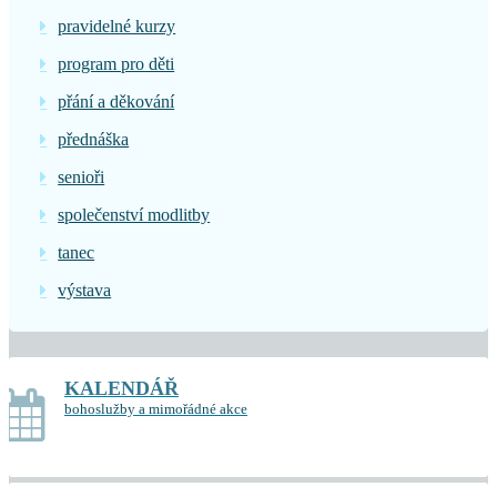
pravidelné kurzy
program pro děti
přání a děkování
přednáška
senioři
společenství modlitby
tanec
výstava
KALENDÁŘ
bohoslužby a mimořádné akce