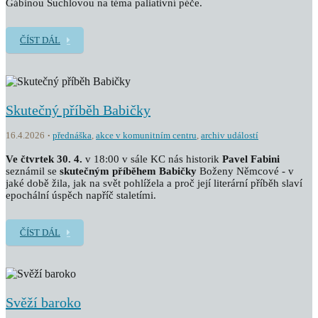
Gábinou Suchlovou na téma paliativní péče.
ČÍST DÁL
Skutečný příběh Babičky
16.4.2026
přednáška
,
akce v komunitním centru
,
archiv událostí
Ve čtvrtek 30. 4.
v 18:00 v sále KC nás historik
Pavel Fabini
seznámil se
skutečným příběhem
Babičky
Boženy Němcové - v
jaké době žila, jak na svět pohlížela a proč její literární příběh slaví
epochální úspěch napříč staletími.
ČÍST DÁL
Svěží baroko