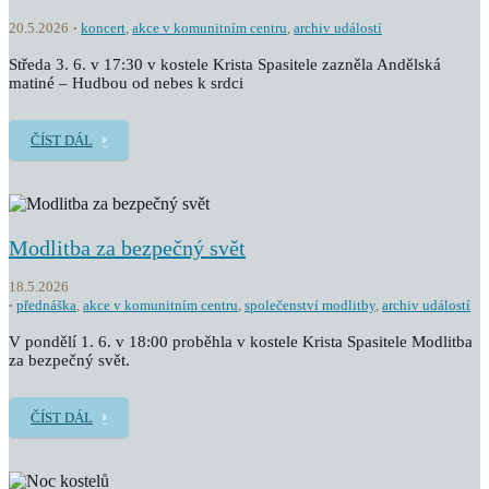
20.5.2026
koncert
,
akce v komunitním centru
,
archiv událostí
Středa 3. 6. v 17:30 v kostele Krista Spasitele zazněla Andělská
matiné – Hudbou od nebes k srdci
ČÍST DÁL
Modlitba za bezpečný svět
18.5.2026
přednáška
,
akce v komunitním centru
,
společenství modlitby
,
archiv událostí
V pondělí 1. 6. v 18:00 proběhla v kostele Krista Spasitele Modlitba
za bezpečný svět.
ČÍST DÁL