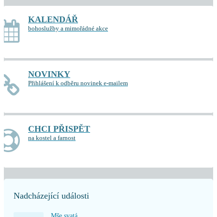
KALENDÁŘ
bohoslužby a mimořádné akce
NOVINKY
Přihlášení k odběru novinek e-mailem
CHCI PŘISPĚT
na kostel a farnost
Nadcházející události
Mše svatá