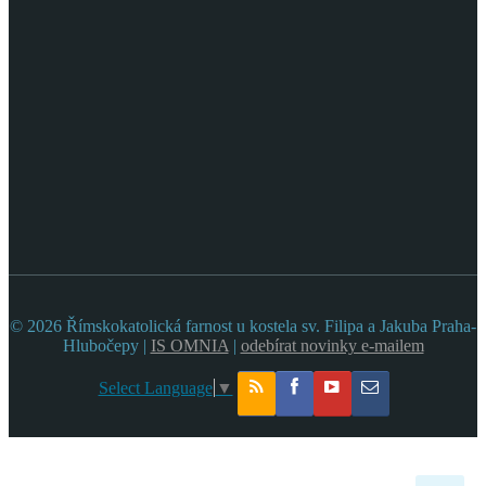
© 2026 Římskokatolická farnost u kostela sv. Filipa a Jakuba Praha-
Hlubočepy |
IS OMNIA
|
odebírat novinky e-mailem
Select Language
▼