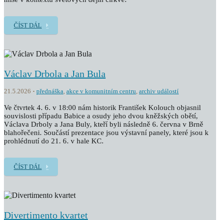
ČÍST DÁL
Václav Drbola a Jan Bula
21.5.2026
přednáška
,
akce v komunitním centru
,
archiv událostí
Ve čtvrtek 4. 6. v 18:00 nám historik František Kolouch objasnil
souvislosti případu Babice a osudy jeho dvou kněžských obětí,
Václava Drboly a Jana Buly, kteří byli následně 6. června v Brně
blahořečeni. Součástí prezentace jsou výstavní panely, které jsou k
prohlédnutí do 21. 6. v hale KC.
ČÍST DÁL
Divertimento kvartet