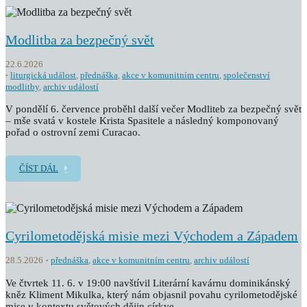
Modlitba za bezpečný svět
22.6.2026
liturgická událost
,
přednáška
,
akce v komunitním centru
,
společenství
modlitby
,
archiv událostí
V pondělí 6. července proběhl další večer Modliteb za bezpečný svět
– mše svatá v kostele Krista Spasitele a následný komponovaný
pořad o ostrovní zemi Curacao.
ČÍST DÁL
Cyrilometodějská misie mezi Východem a Západem
28.5.2026
přednáška
,
akce v komunitním centru
,
archiv událostí
Ve čtvrtek 11. 6. v 19:00 navštívil Literární kavárnu dominikánský
kněz Kliment Mikulka, který nám objasnil povahu cyrilometodějské
mise v kontextu světových dějin církve.