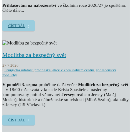
Přihlašování na náboženství
ve školním roce 2026/27 je spuštěno.
Čtěte dále...
ČÍST DÁL
Modlitba za bezpečný svět
27.7.2026
liturgická událost
,
přednáška
,
akce v komunitním centru
,
společenství
modlitby
V pondělí 3. srpna
proběhne další večer
Modliteb za bezpečný svět
– v 18:00 mše svatá v kostele Krista Spasitele a následný
komponovaný pořad věnovaný
Jersey
: reálie o Jersey (Matěj
Mosler), historické a náboženské souvislosti (Miloš Szabo), aktuality
z Jersey (Jiří Václavek).
ČÍST DÁL