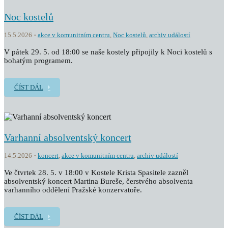
Noc kostelů
15.5.2026
akce v komunitním centru
,
Noc kostelů
,
archiv událostí
V pátek 29. 5. od 18:00 se naše kostely připojily k Noci kostelů s
bohatým programem.
ČÍST DÁL
Varhanní absolventský koncert
14.5.2026
koncert
,
akce v komunitním centru
,
archiv událostí
Ve čtvrtek 28. 5. v 18:00 v Kostele Krista Spasitele zazněl
absolventský koncert Martina Bureše, čerstvého absolventa
varhanního oddělení Pražské konzervatoře.
ČÍST DÁL