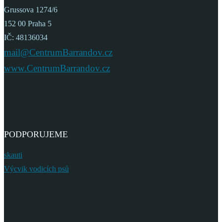
Grussova 1274/6
152 00 Praha 5
IČ: 48136034
mail@CentrumBarrandov.cz
www.CentrumBarrandov.cz
PODPORUJEME
skauti
Výcvik vodicích psů