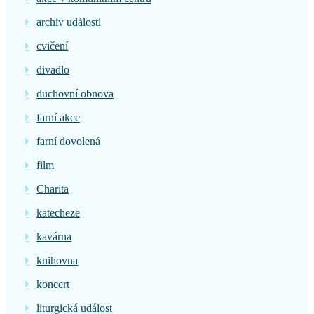
archiv událostí
cvičení
divadlo
duchovní obnova
farní akce
farní dovolená
film
Charita
katecheze
kavárna
knihovna
koncert
liturgická událost