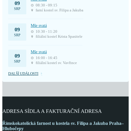
09
08:30 - 09:15
SRP
farní kostel sv. Filipa a Jakuba
Mše svatá
09
10:30 - 11:20
SRP
filiální kostel Krista Spasitele
Mše svatá
09
16:00 - 16:45
SRP
filiální kostel sv. Vavřince
DALŠÍ UDÁLOSTI
ADRESA SÍDLA A FAKTURAČNÍ ADRESA
Římskokatolická farnost
u kostela sv. Filipa a Jakuba
Praha–
Hlubočepy