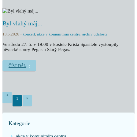
Byl vlahý máj...
13.5.2026
koncert
,
akce v komunitním centru
,
archiv událostí
Ve středu 27. 5. v 19:00 v kostele Krista Spasitele vystoupily
pěvecké sbory Pegas a Starý Pegas.
ČÍST DÁL
1
Kategorie
akce v komunitním centru