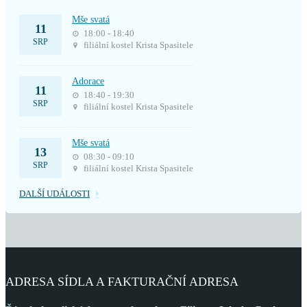
Mše svatá
11
18:00 - 18:40
SRP
filiální kostel Krista Spasitele
Adorace
11
18:40 - 19:30
SRP
filiální kostel Krista Spasitele
Mše svatá
13
08:30 - 09:10
SRP
filiální kostel Krista Spasitele
DALŠÍ UDÁLOSTI
ADRESA SÍDLA A FAKTURAČNÍ ADRESA