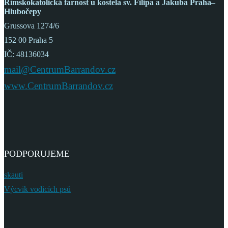
Římskokatolická farnost
u kostela sv. Filipa a Jakuba
Praha–
Hlubočepy
Grussova 1274/6
152 00 Praha 5
IČ: 48136034
mail@CentrumBarrandov.cz
www.CentrumBarrandov.cz
PODPORUJEME
skauti
Výcvik vodicích psů