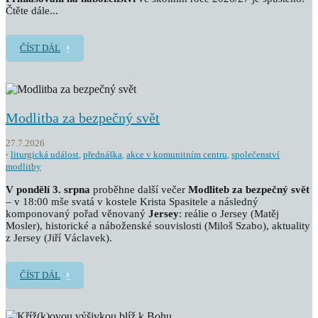
Čtěte dále...
ČÍST DÁL
Modlitba za bezpečný svět
27.7.2026
liturgická událost
,
přednáška
,
akce v komunitním centru
,
společenství
modlitby
V pondělí 3. srpna
proběhne další večer
Modliteb za bezpečný svět
– v 18:00 mše svatá v kostele Krista Spasitele a následný
komponovaný pořad věnovaný
Jersey
: reálie o Jersey (Matěj
Mosler), historické a náboženské souvislosti (Miloš Szabo), aktuality
z Jersey (Jiří Václavek).
ČÍST DÁL