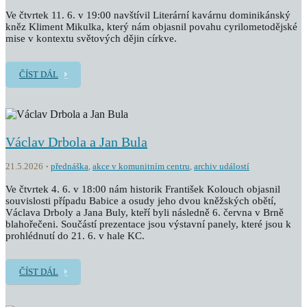
Ve čtvrtek 11. 6. v 19:00 navštívil Literární kavárnu dominikánský
kněz Kliment Mikulka, který nám objasnil povahu cyrilometodějské
mise v kontextu světových dějin církve.
ČÍST DÁL
Václav Drbola a Jan Bula
21.5.2026
přednáška
,
akce v komunitním centru
,
archiv událostí
Ve čtvrtek 4. 6. v 18:00 nám historik František Kolouch objasnil
souvislosti případu Babice a osudy jeho dvou kněžských obětí,
Václava Drboly a Jana Buly, kteří byli následně 6. června v Brně
blahořečeni. Součástí prezentace jsou výstavní panely, které jsou k
prohlédnutí do 21. 6. v hale KC.
ČÍST DÁL