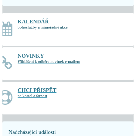
KALENDÁŘ
bohoslužby a mimořádné akce
NOVINKY
Přihlášení k odběru novinek e-mailem
CHCI PŘISPĚT
na kostel a farnost
Nadcházející události