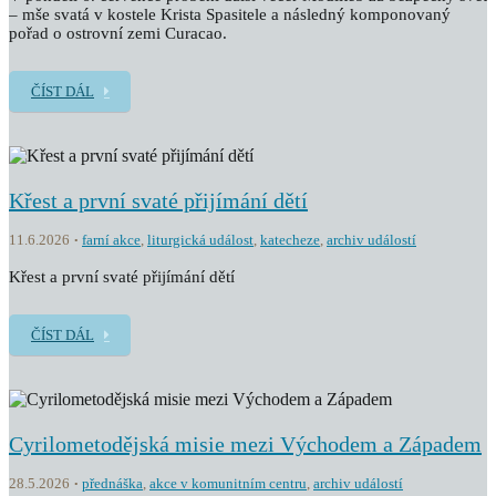
– mše svatá v kostele Krista Spasitele a následný komponovaný
pořad o ostrovní zemi Curacao.
ČÍST DÁL
Křest a první svaté přijímání dětí
11.6.2026
farní akce
,
liturgická událost
,
katecheze
,
archiv událostí
Křest a první svaté přijímání dětí
ČÍST DÁL
Cyrilometodějská misie mezi Východem a Západem
28.5.2026
přednáška
,
akce v komunitním centru
,
archiv událostí