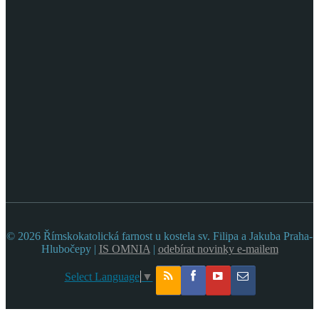
© 2026 Římskokatolická farnost u kostela sv. Filipa a Jakuba Praha-
Hlubočepy |
IS OMNIA
|
odebírat novinky e-mailem
Select Language
▼