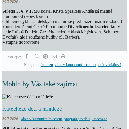
20.5.2026
Středa 3. 6. v 17:30
kostel Krista Spasitele Andělská matiné –
Hudbou od nebes k srdci
Oblíbený cyklus andělských matiné se před prázdninami rozloučil
koncertem členů České filharmonie
Divertimento kvartet
, který
vede Luboš Dudek. Zazněly melodie klasické (Mozart, Schubert,
Dvořák), ale i současné hudby (S. Barber).
Vstupné dobrovolné.
Sdílejte:
Kategorie:
koncert
,
akce v komunitním centru
,
archiv událostí
Mohlo by Vás také zajímat
Katecheze dětí a mládeže
30.7.2026
akce v komunitním centru
,
program pro děti
,
katecheze
Přihlašování na náboženství
ve školním roce 2026/27 je spuštěno.