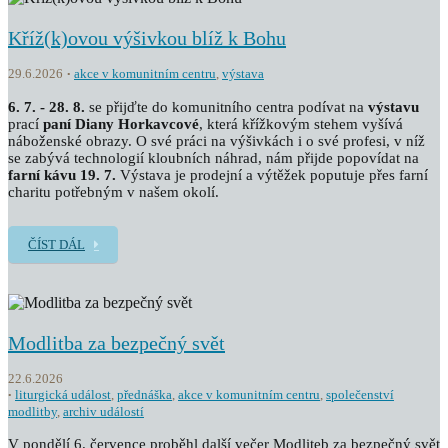
Kříž(k)ovou výšivkou blíž k Bohu
29.6.2026
akce v komunitním centru
,
výstava
6. 7. - 28. 8.
se přijďte do komunitního centra podívat na
výstavu
prací
paní Diany Horkavcové
, která křížkovým stehem vyšívá
náboženské obrazy. O své práci na výšivkách i o své profesi, v níž
se zabývá technologií kloubních náhrad, nám přijde popovídat na
farní kávu 19. 7.
Výstava je prodejní a výtěžek poputuje přes farní
charitu potřebným v našem okolí.
ČÍST DÁL
Modlitba za bezpečný svět
22.6.2026
liturgická událost
,
přednáška
,
akce v komunitním centru
,
společenství
modlitby
,
archiv událostí
V pondělí 6. července proběhl další večer Modliteb za bezpečný svět