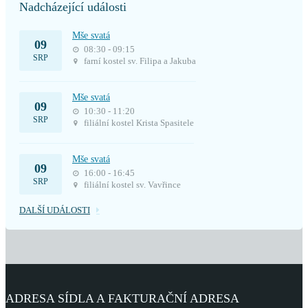
Nadcházející události
Mše svatá
09
08:30 - 09:15
SRP
farní kostel sv. Filipa a Jakuba
Mše svatá
09
10:30 - 11:20
SRP
filiální kostel Krista Spasitele
Mše svatá
09
16:00 - 16:45
SRP
filiální kostel sv. Vavřince
DALŠÍ UDÁLOSTI
ADRESA SÍDLA A FAKTURAČNÍ ADRESA