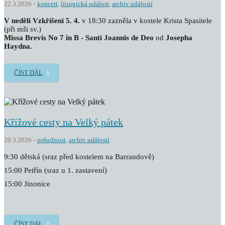
22.3.2026
koncert
,
liturgická událost
,
archiv událostí
V neděli Vzkříšení 5. 4.
v 18:30 zazněla v kostele Krista Spasitele
(při mši sv.)
Missa Brevis No 7 in B - Santi Joannis de Deo
od
Josepha
Haydna.
ČÍST DÁL
Křížové cesty na Velký pátek
20.3.2026
pobožnost
,
archiv událostí
9:30 dětská (sraz před kostelem na Barrandově)
15:00 Petřín (sraz u 1. zastavení)
15:00 Jinonice
ČÍST DÁL