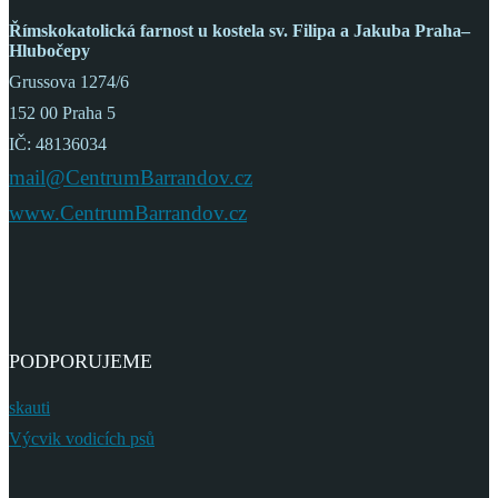
Římskokatolická farnost
u kostela sv. Filipa a Jakuba
Praha–
Hlubočepy
Grussova 1274/6
152 00 Praha 5
IČ: 48136034
mail@CentrumBarrandov.cz
www.CentrumBarrandov.cz
PODPORUJEME
skauti
Výcvik vodicích psů