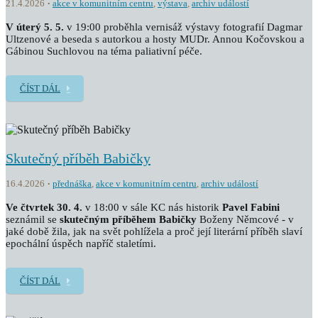
21.4.2026
akce v komunitním centru
,
výstava
,
archiv událostí
V úterý 5. 5.
v 19:00 proběhla vernisáž výstavy fotografií Dagmar
Ultzenové a beseda s autorkou a hosty MUDr. Annou Kočovskou a
Gábinou Suchlovou na téma paliativní péče.
ČÍST DÁL
Skutečný příběh Babičky
16.4.2026
přednáška
,
akce v komunitním centru
,
archiv událostí
Ve čtvrtek 30. 4.
v 18:00 v sále KC nás historik
Pavel Fabini
seznámil se
skutečným příběhem
Babičky
Boženy Němcové - v
jaké době žila, jak na svět pohlížela a proč její literární příběh slaví
epochální úspěch napříč staletími.
ČÍST DÁL