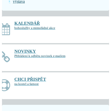
výstava
KALENDÁŘ
bohoslužby a mimořádné akce
NOVINKY
Přihlášení k odběru novinek e-mailem
CHCI PŘISPĚT
na kostel a farnost