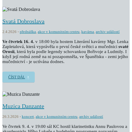
Svatá Dobroslava
2.4.2026
přednáška
,
akce v komunitním centru
,
kavárna
,
archiv událostí
Ve čtvrtek 16. 4.
v 18:00 byla hostem Literární kavárny Mgr. Lenka
Zapletalová, která vyprávěla o první české světici a mučednici
svaté
Orosii
, která byla podle legendy schovankou Bořivoje a Ludmily. I
když její rodná země na ni pozapomněla, ve Španělsku - zemi jejího
mučednictví - je uctívána dodnes.
ČÍST DÁL
Muzica Danzante
26.3.2026
koncert
,
akce v komunitním centru
,
archiv událostí
Ve čtvrtek 9. 4. v 19:00 sál KC hostil klarinetistku Annu Paulovou a
akordeonislu Jiřího Lukeše s hudebním programem nazvaným