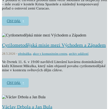
V pondělí 6. července proběhl další večer Modliteb za bezpečný svět
– mše svatá v kostele Krista Spasitele a následný komponovaný
pořad o ostrovní zemi Curacao.
ČÍST DÁL
Cyrilometodějská misie mezi Východem a Západem
28.5.2026
přednáška
,
akce v komunitním centru
,
archiv událostí
Ve čtvrtek 11. 6. v 19:00 navštívil Literární kavárnu dominikánský
kněz Kliment Mikulka, který nám objasnil povahu cyrilometodějské
mise v kontextu světových dějin církve.
ČÍST DÁL
Václav Drbola a Jan Bula