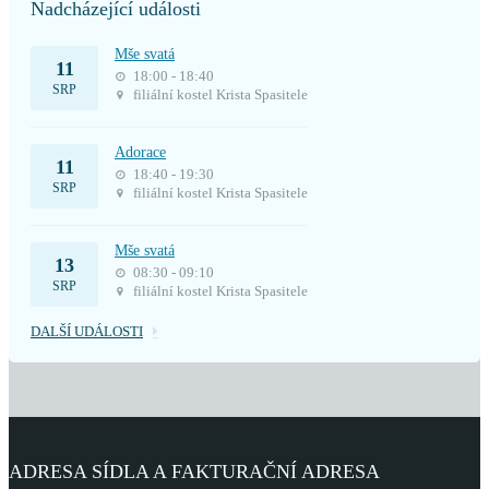
Nadcházející události
Mše svatá
11
18:00 - 18:40
SRP
filiální kostel Krista Spasitele
Adorace
11
18:40 - 19:30
SRP
filiální kostel Krista Spasitele
Mše svatá
13
08:30 - 09:10
SRP
filiální kostel Krista Spasitele
DALŠÍ UDÁLOSTI
ADRESA SÍDLA A FAKTURAČNÍ ADRESA