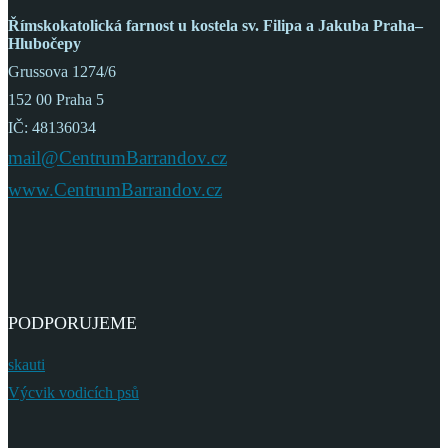
Římskokatolická farnost
u kostela sv. Filipa a Jakuba
Praha–
Hlubočepy
Grussova 1274/6
152 00 Praha 5
IČ: 48136034
mail@CentrumBarrandov.cz
www.CentrumBarrandov.cz
PODPORUJEME
skauti
Výcvik vodicích psů