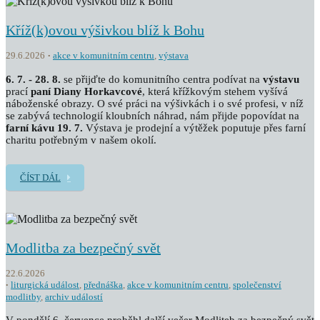
Kříž(k)ovou výšivkou blíž k Bohu
29.6.2026
akce v komunitním centru
,
výstava
6. 7. - 28. 8.
se přijďte do komunitního centra podívat na
výstavu
prací
paní Diany Horkavcové
, která křížkovým stehem vyšívá
náboženské obrazy. O své práci na výšivkách i o své profesi, v níž
se zabývá technologií kloubních náhrad, nám přijde popovídat na
farní kávu 19. 7.
Výstava je prodejní a výtěžek poputuje přes farní
charitu potřebným v našem okolí.
ČÍST DÁL
Modlitba za bezpečný svět
22.6.2026
liturgická událost
,
přednáška
,
akce v komunitním centru
,
společenství
modlitby
,
archiv událostí