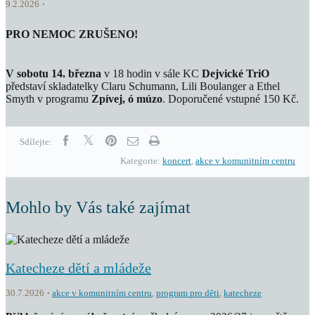
9.2.2026
PRO NEMOC ZRUŠENO!
V sobotu 14. března
v 18 hodin v sále KC
Dejvické TriO
představí skladatelky Claru Schumann, Lili Boulanger a Ethel
Smyth v programu
Zpívej, ó múzo
. Doporučené vstupné 150 Kč.
Sdílejte:
Kategorie:
koncert
,
akce v komunitním centru
Mohlo by Vás také zajímat
Katecheze dětí a mládeže
30.7.2026
akce v komunitním centru
,
program pro děti
,
katecheze