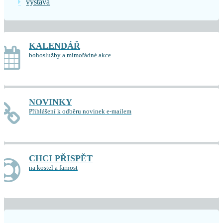
výstava
KALENDÁŘ
bohoslužby a mimořádné akce
NOVINKY
Přihlášení k odběru novinek e-mailem
CHCI PŘISPĚT
na kostel a farnost