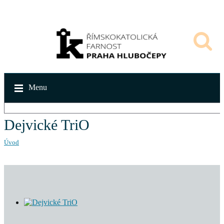
Menu
Dejvické TriO
Úvod