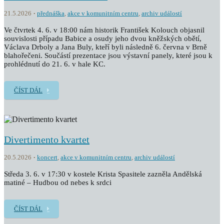
21.5.2026
přednáška
,
akce v komunitním centru
,
archiv událostí
Ve čtvrtek 4. 6. v 18:00 nám historik František Kolouch objasnil
souvislosti případu Babice a osudy jeho dvou kněžských obětí,
Václava Drboly a Jana Buly, kteří byli následně 6. června v Brně
blahořečeni. Součástí prezentace jsou výstavní panely, které jsou k
prohlédnutí do 21. 6. v hale KC.
ČÍST DÁL
Divertimento kvartet
20.5.2026
koncert
,
akce v komunitním centru
,
archiv událostí
Středa 3. 6. v 17:30 v kostele Krista Spasitele zazněla Andělská
matiné – Hudbou od nebes k srdci
ČÍST DÁL