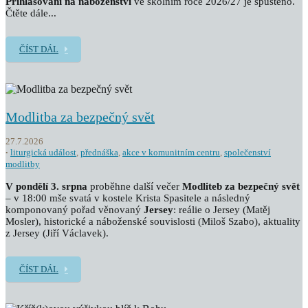
Přihlašování na náboženství
ve školním roce 2026/27 je spuštěno.
Čtěte dále...
ČÍST DÁL
Modlitba za bezpečný svět
27.7.2026
liturgická událost
,
přednáška
,
akce v komunitním centru
,
společenství
modlitby
V pondělí 3. srpna
proběhne další večer
Modliteb za bezpečný svět
– v 18:00 mše svatá v kostele Krista Spasitele a následný
komponovaný pořad věnovaný
Jersey
: reálie o Jersey (Matěj
Mosler), historické a náboženské souvislosti (Miloš Szabo), aktuality
z Jersey (Jiří Václavek).
ČÍST DÁL