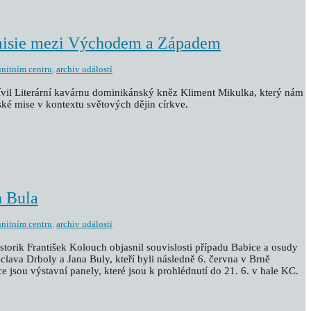
misie mezi Východem a Západem
nitním centru
,
archiv událostí
tívil Literární kavárnu dominikánský kněz Kliment Mikulka, který nám
ské mise v kontextu světových dějin církve.
n Bula
nitním centru
,
archiv událostí
istorik František Kolouch objasnil souvislosti případu Babice a osudy
lava Drboly a Jana Buly, kteří byli následně 6. června v Brně
e jsou výstavní panely, které jsou k prohlédnutí do 21. 6. v hale KC.