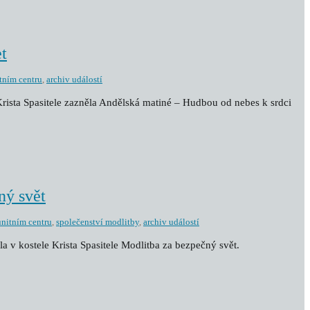
t
tním centru
,
archiv událostí
 Krista Spasitele zazněla Andělská matiné – Hudbou od nebes k srdci
ný svět
nitním centru
,
společenství modlitby
,
archiv událostí
la v kostele Krista Spasitele Modlitba za bezpečný svět.