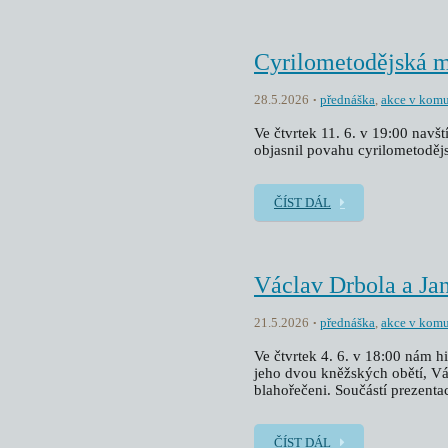
Cyrilometodějská 
28.5.2026
přednáška
,
akce v komu
Ve čtvrtek 11. 6. v 19:00 navš
objasnil povahu cyrilometoděj
ČÍST DÁL
Václav Drbola a Ja
21.5.2026
přednáška
,
akce v komu
Ve čtvrtek 4. 6. v 18:00 nám h
jeho dvou kněžských obětí, Vác
blahořečeni. Součástí prezentac
ČÍST DÁL