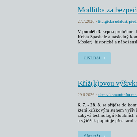
Modlitba za bezpeč
27.7.2026
liturgická událost
,
před
V pondělí 3. srpna
proběhne d
Krista Spasitele a následný 
Mosler), historické a nábožensk
ČÍST DÁL
Kříž(k)ovou výšivk
29.6.2026
akce v komunitním cen
6. 7. - 28. 8.
se přijďte do kom
která křížkovým stehem vyšívá 
zabývá technologií kloubních 
a výtěžek poputuje přes farní 
ČÍST DÁL