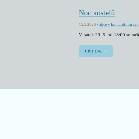
Noc kostelů
15.5.2026
akce v komunitním cen
V pátek 29. 5. od 18:00 se na
ČÍST DÁL