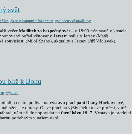
ný svět
náška
,
akce v komunitním centru
,
společenství modlitby
alší večer
Modliteb za bezpečný svět
– v 18:00 mše svatá v kostele
komponovaný pořad věnovaný
Jersey
: reálie o Jersey (Matěj
é souvislosti (Miloš Szabo), aktuality z Jersey (Jiří Václavek).
ou blíž k Bohu
tru
,
výstava
unitního centra podívat na
výstavu
prací
paní Diany Horkavcové
,
náboženské obrazy. O své práci na výšivkách i o své profesi, v níž se
náhrad, nám přijde popovídat na
farní kávu 19. 7.
Výstava je prodejní
charitu potřebným v našem okolí.