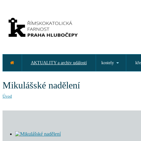
AKTUALITY a archiv událostí
kostely
kře
Mikulášské nadělení
Úvod