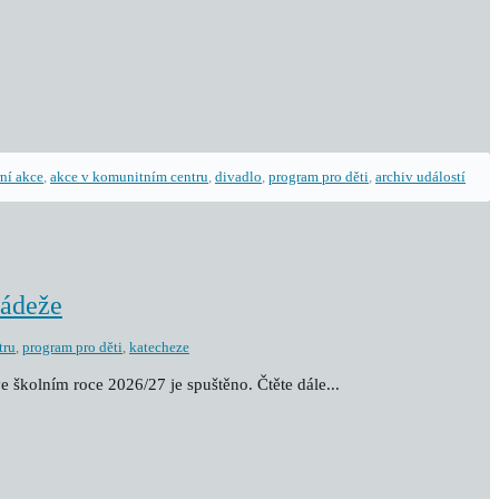
rní akce
,
akce v komunitním centru
,
divadlo
,
program pro děti
,
archiv událostí
ládeže
tru
,
program pro děti
,
katecheze
e školním roce 2026/27 je spuštěno. Čtěte dále...