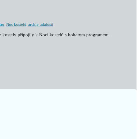
tru
,
Noc kostelů
,
archiv událostí
še kostely připojily k Noci kostelů s bohatým programem.