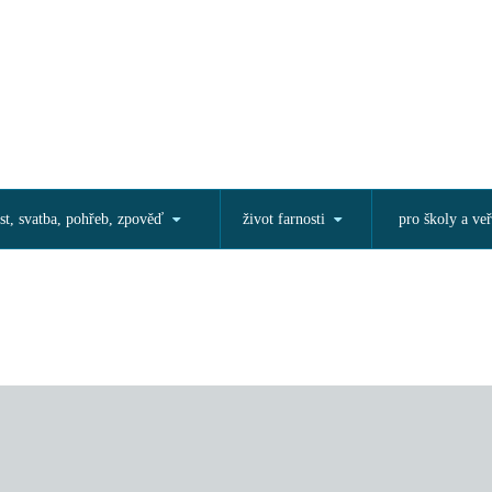
st, svatba, pohřeb, zpověď
život farnosti
pro školy a veř