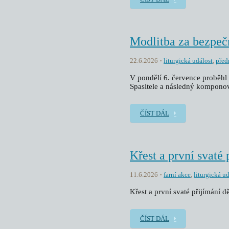
Modlitba za bezpeč
22.6.2026
liturgická událost
,
před
V pondělí 6. července proběhl 
Spasitele a následný kompono
ČÍST DÁL
Křest a první svaté 
11.6.2026
farní akce
,
liturgická u
Křest a první svaté přijímání dě
ČÍST DÁL