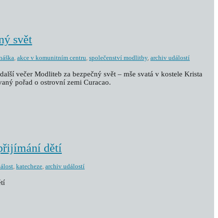
ný svět
náška
,
akce v komunitním centru
,
společenství modlitby
,
archiv událostí
další večer Modliteb za bezpečný svět – mše svatá v kostele Krista
vaný pořad o ostrovní zemi Curacao.
přijímání dětí
dálost
,
katecheze
,
archiv událostí
tí