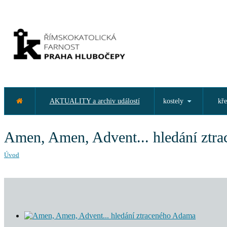
AKTUALITY a archiv událostí
kostely
kře
Amen, Amen, Advent... hledání ztr
Úvod