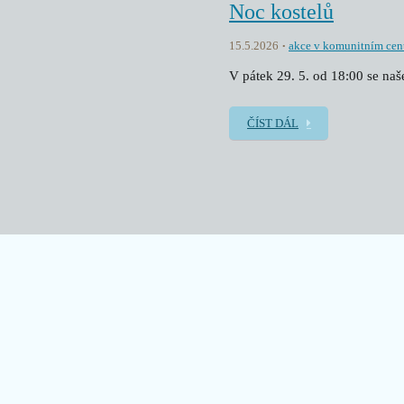
Noc kostelů
15.5.2026
akce v komunitním cen
V pátek 29. 5. od 18:00 se na
ČÍST DÁL