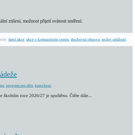
í ztišení, možnost přijetí svátosti smíření.
orie:
farní akce
,
akce v komunitním centru
,
duchovní obnova
,
archiv událostí
ládeže
tru
,
program pro děti
,
katecheze
e školním roce 2026/27 je spuštěno. Čtěte dále...