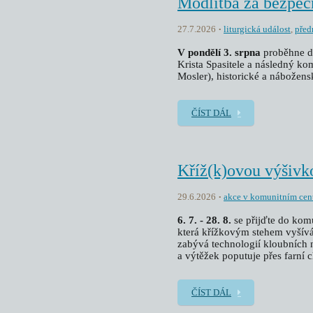
Modlitba za bezpeč
27.7.2026
liturgická událost
,
před
V pondělí 3. srpna
proběhne d
Krista Spasitele a následný 
Mosler), historické a nábožensk
ČÍST DÁL
Kříž(k)ovou výšivk
29.6.2026
akce v komunitním cen
6. 7. - 28. 8.
se přijďte do kom
která křížkovým stehem vyšívá 
zabývá technologií kloubních 
a výtěžek poputuje přes farní 
ČÍST DÁL