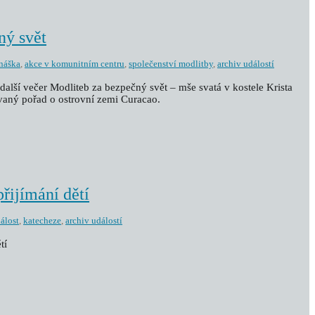
ný svět
náška
,
akce v komunitním centru
,
společenství modlitby
,
archiv událostí
další večer Modliteb za bezpečný svět – mše svatá v kostele Krista
vaný pořad o ostrovní zemi Curacao.
přijímání dětí
dálost
,
katecheze
,
archiv událostí
tí