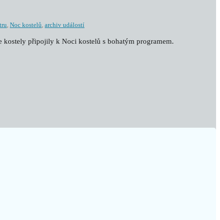
tru
,
Noc kostelů
,
archiv událostí
še kostely připojily k Noci kostelů s bohatým programem.