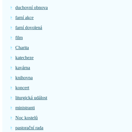
duchovní obnova
farní akce
farní dovolená
film
Charita
katecheze
kavárna
knihovna
koncert
liturgická událost
ministranti
Noc kostelů
pastorační rada