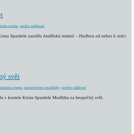
t
tním centru
,
archiv událostí
 Krista Spasitele zazněla Andělská matiné – Hudbou od nebes k srdci
ný svět
nitním centru
,
společenství modlitby
,
archiv událostí
la v kostele Krista Spasitele Modlitba za bezpečný svět.