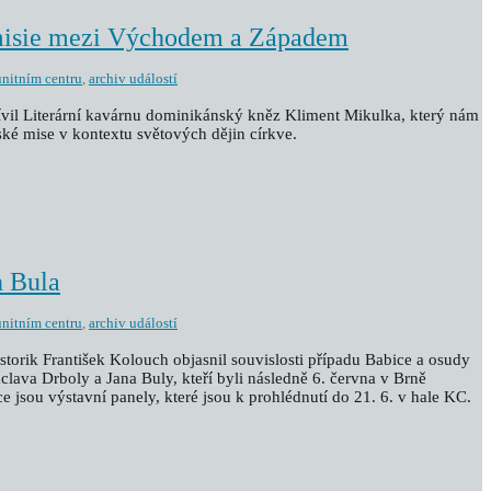
misie mezi Východem a Západem
nitním centru
,
archiv událostí
tívil Literární kavárnu dominikánský kněz Kliment Mikulka, který nám
ské mise v kontextu světových dějin církve.
n Bula
nitním centru
,
archiv událostí
istorik František Kolouch objasnil souvislosti případu Babice a osudy
lava Drboly a Jana Buly, kteří byli následně 6. června v Brně
e jsou výstavní panely, které jsou k prohlédnutí do 21. 6. v hale KC.