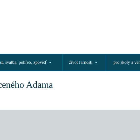
st, svatba, pohřeb, zpověď
život farnosti
pro školy a veř
aceného Adama