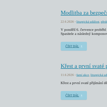
Modlitba za bezpeč
22.6.2026
liturgická událost
,
před
V pondělí 6. července proběhl 
Spasitele a následný kompono
ČÍST DÁL
Křest a první svaté 
11.6.2026
farní akce
,
liturgická u
Křest a první svaté přijímání dě
ČÍST DÁL