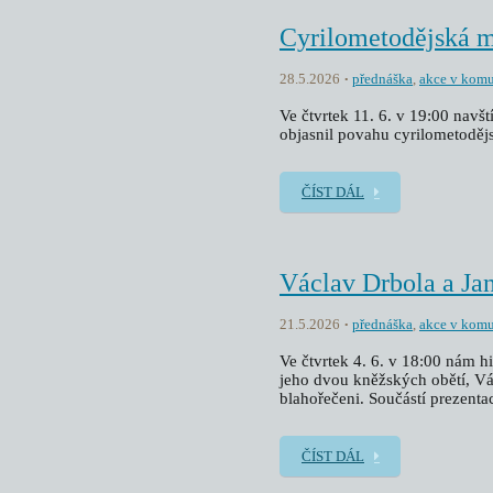
Cyrilometodějská 
28.5.2026
přednáška
,
akce v komu
Ve čtvrtek 11. 6. v 19:00 navš
objasnil povahu cyrilometoděj
ČÍST DÁL
Václav Drbola a Ja
21.5.2026
přednáška
,
akce v komu
Ve čtvrtek 4. 6. v 18:00 nám h
jeho dvou kněžských obětí, Vác
blahořečeni. Součástí prezentac
ČÍST DÁL