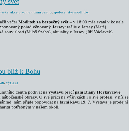
ný svět
náška
,
akce v komunitním centru
,
společenství modlitby
alší večer
Modliteb za bezpečný svět
– v 18:00 mše svatá v kostele
komponovaný pořad věnovaný
Jersey
: reálie o Jersey (Matěj
é souvislosti (Miloš Szabo), aktuality z Jersey (Jiří Václavek).
ou blíž k Bohu
tru
,
výstava
unitního centra podívat na
výstavu
prací
paní Diany Horkavcové
,
náboženské obrazy. O své práci na výšivkách i o své profesi, v níž se
náhrad, nám přijde popovídat na
farní kávu 19. 7.
Výstava je prodejní
charitu potřebným v našem okolí.