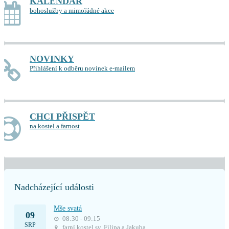
KALENDÁŘ
bohoslužby a mimořádné akce
NOVINKY
Přihlášení k odběru novinek e-mailem
CHCI PŘISPĚT
na kostel a farnost
Nadcházející události
Mše svatá
09
08:30 - 09:15
SRP
farní kostel sv. Filipa a Jakuba