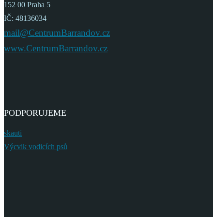
152 00 Praha 5
IČ: 48136034
mail@CentrumBarrandov.cz
www.CentrumBarrandov.cz
PODPORUJEME
skauti
Výcvik vodicích psů