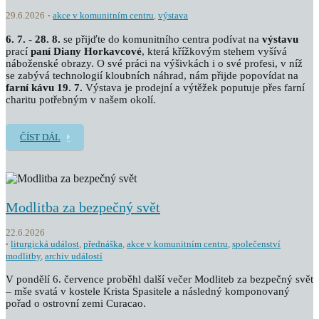
29.6.2026
akce v komunitním centru
,
výstava
6. 7. - 28. 8.
se přijďte do komunitního centra podívat na
výstavu
prací
paní Diany Horkavcové
, která křížkovým stehem vyšívá
náboženské obrazy. O své práci na výšivkách i o své profesi, v níž
se zabývá technologií kloubních náhrad, nám přijde popovídat na
farní kávu 19. 7.
Výstava je prodejní a výtěžek poputuje přes farní
charitu potřebným v našem okolí.
ČÍST DÁL
Modlitba za bezpečný svět
22.6.2026
liturgická událost
,
přednáška
,
akce v komunitním centru
,
společenství
modlitby
,
archiv událostí
V pondělí 6. července proběhl další večer Modliteb za bezpečný svět
– mše svatá v kostele Krista Spasitele a následný komponovaný
pořad o ostrovní zemi Curacao.