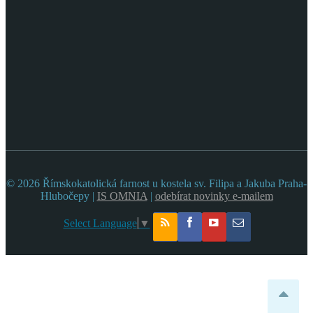
© 2026 Římskokatolická farnost u kostela sv. Filipa a Jakuba Praha-
Hlubočepy |
IS OMNIA
|
odebírat novinky e-mailem
Select Language
▼