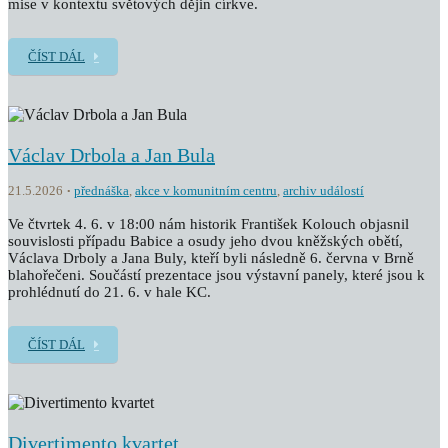
mise v kontextu světových dějin církve.
ČÍST DÁL
Václav Drbola a Jan Bula
21.5.2026
přednáška
,
akce v komunitním centru
,
archiv událostí
Ve čtvrtek 4. 6. v 18:00 nám historik František Kolouch objasnil
souvislosti případu Babice a osudy jeho dvou kněžských obětí,
Václava Drboly a Jana Buly, kteří byli následně 6. června v Brně
blahořečeni. Součástí prezentace jsou výstavní panely, které jsou k
prohlédnutí do 21. 6. v hale KC.
ČÍST DÁL
Divertimento kvartet