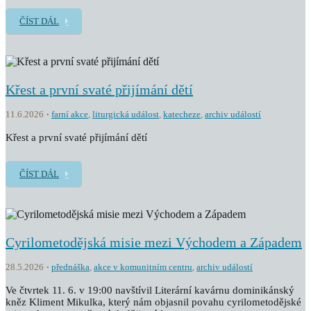
ČÍST DÁL
Křest a první svaté přijímání dětí
11.6.2026
farní akce
,
liturgická událost
,
katecheze
,
archiv událostí
Křest a první svaté přijímání dětí
ČÍST DÁL
Cyrilometodějská misie mezi Východem a Západem
28.5.2026
přednáška
,
akce v komunitním centru
,
archiv událostí
Ve čtvrtek 11. 6. v 19:00 navštívil Literární kavárnu dominikánský
kněz Kliment Mikulka, který nám objasnil povahu cyrilometodějské