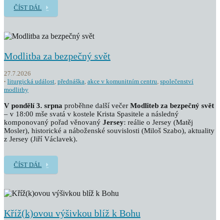
ČÍST DÁL
Modlitba za bezpečný svět
27.7.2026
liturgická událost
,
přednáška
,
akce v komunitním centru
,
společenství
modlitby
V pondělí 3. srpna
proběhne další večer
Modliteb za bezpečný svět
– v 18:00 mše svatá v kostele Krista Spasitele a následný
komponovaný pořad věnovaný
Jersey
: reálie o Jersey (Matěj
Mosler), historické a náboženské souvislosti (Miloš Szabo), aktuality
z Jersey (Jiří Václavek).
ČÍST DÁL
Kříž(k)ovou výšivkou blíž k Bohu