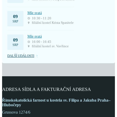
Mše svatá
09
10:30 - 11:20
SRP
filiální kostel Krista Spasitele
Mše svatá
09
16:00 - 16:45
SRP
filiální kostel sv. Vavřince
DALŠÍ UDÁLOSTI
ADRESA SÍDLA A FAKTURAČNÍ ADRESA
Římskokatolická farnost
u kostela sv. Filipa a Jakuba
Praha–
Hlubočepy
Grussova 1274/6