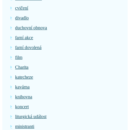
cvičení
divadlo
duchovní obnova
farní akce
farní dovolená
film
Charita
katecheze
kavárna
knihovna
koncert
liturgická událost
ministranti