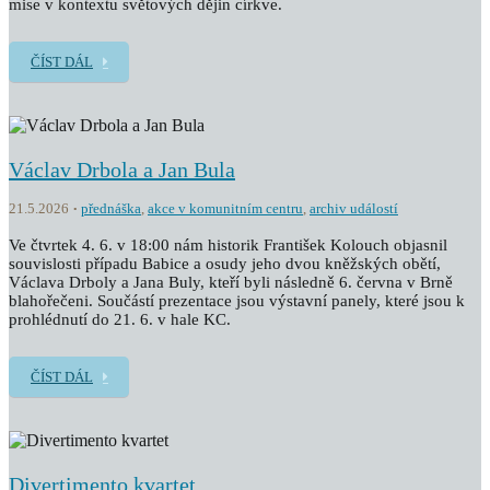
mise v kontextu světových dějin církve.
ČÍST DÁL
Václav Drbola a Jan Bula
21.5.2026
přednáška
,
akce v komunitním centru
,
archiv událostí
Ve čtvrtek 4. 6. v 18:00 nám historik František Kolouch objasnil
souvislosti případu Babice a osudy jeho dvou kněžských obětí,
Václava Drboly a Jana Buly, kteří byli následně 6. června v Brně
blahořečeni. Součástí prezentace jsou výstavní panely, které jsou k
prohlédnutí do 21. 6. v hale KC.
ČÍST DÁL
Divertimento kvartet