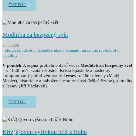
ČÍST DÁL
Modlitba za bezpečný svět
27.7.2026
liturgická událost
,
přednáška
,
akce v komunitním centru
,
společenství
modlitby
V pondělí 3. srpna
proběhne další večer
Modliteb za bezpečný svět
– v 18:00 mše svatá v kostele Krista Spasitele a následný
komponovaný pořad věnovaný
Jersey
: reálie o Jersey (Matěj
Mosler), historické a náboženské souvislosti (Miloš Szabo), aktuality
z Jersey (Jiří Václavek).
ČÍST DÁL
Kříž(k)ovou výšivkou blíž k Bohu