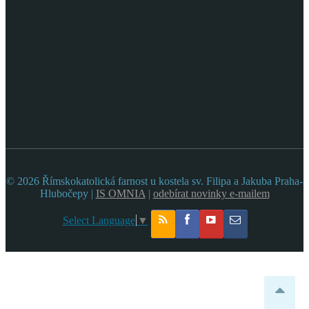
© 2026 Římskokatolická farnost u kostela sv. Filipa a Jakuba Praha-
Hlubočepy |
IS OMNIA
|
odebírat novinky e-mailem
Select Language
▼