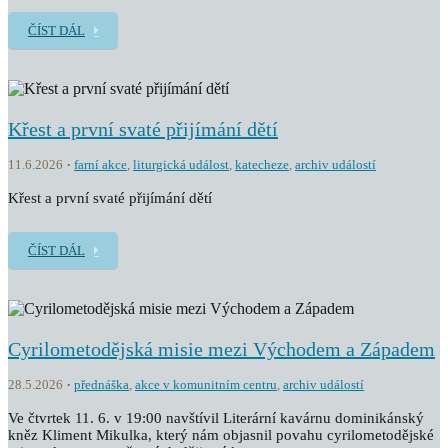
ČÍST DÁL
Křest a první svaté přijímání dětí
11.6.2026
farní akce
,
liturgická událost
,
katecheze
,
archiv událostí
Křest a první svaté přijímání dětí
ČÍST DÁL
Cyrilometodějská misie mezi Východem a Západem
28.5.2026
přednáška
,
akce v komunitním centru
,
archiv událostí
Ve čtvrtek 11. 6. v 19:00 navštívil Literární kavárnu dominikánský
kněz Kliment Mikulka, který nám objasnil povahu cyrilometodějské