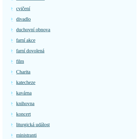
cvičení
divadlo
duchovní obnova
farní akce
farní dovolená
film
Charita
katecheze
kavárna
knihovna
koncert
liturgická událost
ministranti