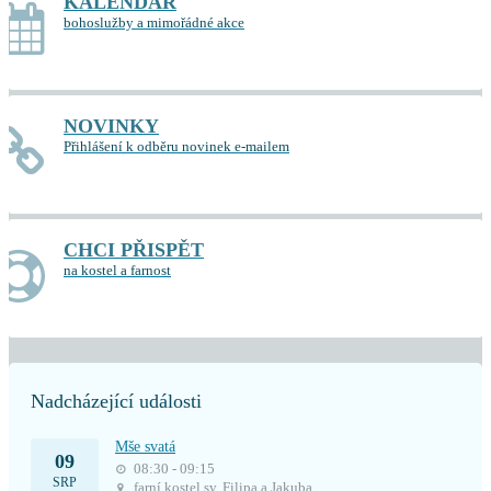
KALENDÁŘ
bohoslužby a mimořádné akce
NOVINKY
Přihlášení k odběru novinek e-mailem
CHCI PŘISPĚT
na kostel a farnost
Nadcházející události
Mše svatá
09
08:30 - 09:15
SRP
farní kostel sv. Filipa a Jakuba