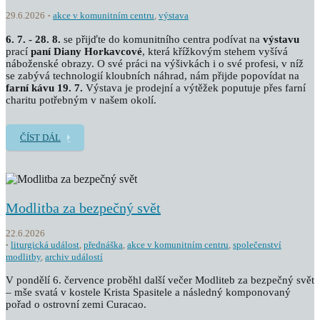
29.6.2026
akce v komunitním centru
,
výstava
6. 7. - 28. 8.
se přijďte do komunitního centra podívat na
výstavu
prací
paní Diany Horkavcové
, která křížkovým stehem vyšívá
náboženské obrazy. O své práci na výšivkách i o své profesi, v níž
se zabývá technologií kloubních náhrad, nám přijde popovídat na
farní kávu 19. 7.
Výstava je prodejní a výtěžek poputuje přes farní
charitu potřebným v našem okolí.
ČÍST DÁL
Modlitba za bezpečný svět
22.6.2026
liturgická událost
,
přednáška
,
akce v komunitním centru
,
společenství
modlitby
,
archiv událostí
V pondělí 6. července proběhl další večer Modliteb za bezpečný svět
– mše svatá v kostele Krista Spasitele a následný komponovaný
pořad o ostrovní zemi Curacao.