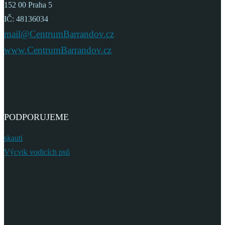
152 00 Praha 5
IČ: 48136034
mail@CentrumBarrandov.cz
www.CentrumBarrandov.cz
PODPORUJEME
skauti
Výcvik vodicích psů