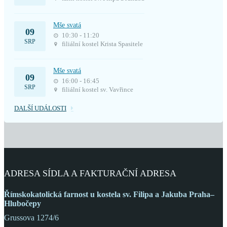
Mše svatá
09
10:30 - 11:20
SRP
filiální kostel Krista Spasitele
Mše svatá
09
16:00 - 16:45
SRP
filiální kostel sv. Vavřince
DALŠÍ UDÁLOSTI
ADRESA SÍDLA A FAKTURAČNÍ ADRESA
Římskokatolická farnost
u kostela sv. Filipa a Jakuba
Praha–
Hlubočepy
Grussova 1274/6