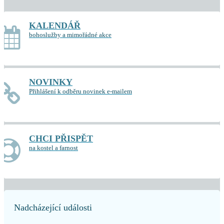
KALENDÁŘ
bohoslužby a mimořádné akce
NOVINKY
Přihlášení k odběru novinek e-mailem
CHCI PŘISPĚT
na kostel a farnost
Nadcházející události