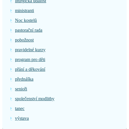
liturgická událost
ministranti
Noc kostelů
pastorační rada
pobožnost
pravidelné kurzy
program pro děti
přání a děkování
přednáška
senioři
společenství modlitby
tanec
výstava