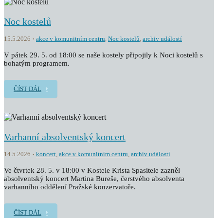
Noc kostelů
15.5.2026
akce v komunitním centru
,
Noc kostelů
,
archiv událostí
V pátek 29. 5. od 18:00 se naše kostely připojily k Noci kostelů s
bohatým programem.
ČÍST DÁL
Varhanní absolventský koncert
14.5.2026
koncert
,
akce v komunitním centru
,
archiv událostí
Ve čtvrtek 28. 5. v 18:00 v Kostele Krista Spasitele zazněl
absolventský koncert Martina Bureše, čerstvého absolventa
varhanního oddělení Pražské konzervatoře.
ČÍST DÁL