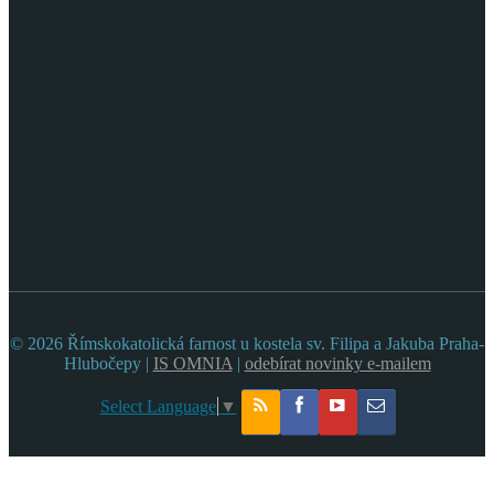
© 2026 Římskokatolická farnost u kostela sv. Filipa a Jakuba Praha-
Hlubočepy |
IS OMNIA
|
odebírat novinky e-mailem
Select Language
▼