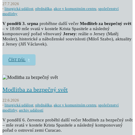
27.7.2026
liturgická událost
,
přednáška
,
akce v komunitním centru
,
společenství
modlitby
V pondělí 3. srpna
proběhne další večer
Modliteb za bezpečný svět
– v 18:00 mše svatá v kostele Krista Spasitele a následný
komponovaný pořad věnovaný
Jersey
: reálie o Jersey (Matěj
Mosler), historické a náboženské souvislosti (Miloš Szabo), aktuality
z Jersey (Jiří Václavek).
ČÍST DÁL
Modlitba za bezpečný svět
22.6.2026
liturgická událost
,
přednáška
,
akce v komunitním centru
,
společenství
modlitby
,
archiv událostí
V pondělí 6. července proběhl další večer Modliteb za bezpečný svět
– mše svatá v kostele Krista Spasitele a následný komponovaný
pořad o ostrovní zemi Curacao.