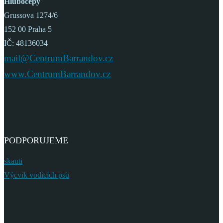
Hlubočepy
Grussova 1274/6
152 00 Praha 5
IČ: 48136034
mail@CentrumBarrandov.cz
www.CentrumBarrandov.cz
PODPORUJEME
skauti
Výcvik vodicích psů