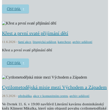
ČÍST DÁL
Křest a první svaté přijímání dětí
11.6.2026
farní akce
,
liturgická událost
,
katecheze
,
archiv událostí
Křest a první svaté přijímání dětí
ČÍST DÁL
Cyrilometodějská misie mezi Východem a Západem
28.5.2026
přednáška
,
akce v komunitním centru
,
archiv událostí
Ve čtvrtek 11. 6. v 19:00 navštívil Literární kavárnu dominikánský
kněz Kliment Mikulka, který nám objasnil povahu cyrilometodějské