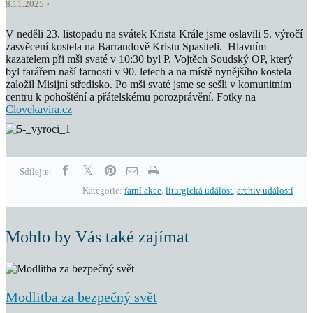
8.11.2025
V neděli 23. listopadu na svátek Krista Krále jsme oslavili 5. výročí
zasvěcení kostela na Barrandově Kristu Spasiteli. Hlavním
kazatelem při mši svaté v 10:30 byl P. Vojtěch Soudský OP, který
byl farářem naší farnosti v 90. letech a na místě nynějšího kostela
založil Misijní středisko. Po mši svaté jsme se sešli v komunitním
centru k pohoštění a přátelskému porozprávění. Fotky na
Clovekavira.cz
Sdílejte:
Kategorie:
farní akce
,
liturgická událost
,
archiv událostí
Mohlo by Vás také zajímat
Modlitba za bezpečný svět