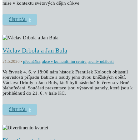
mise v kontextu světových dějin církve.
ČÍST DÁL
Václav Drbola a Jan Bula
21.5.2026
přednáška
,
akce v komunitním centru
,
archiv událostí
Ve čtvrtek 4. 6. v 18:00 nám historik František Kolouch objasnil
souvislosti případu Babice a osudy jeho dvou kněžských obětí,
Václava Drboly a Jana Buly, kteří byli následně 6. června v Brně
blahořečeni. Součástí prezentace jsou výstavní panely, které jsou k
prohlédnutí do 21. 6. v hale KC.
ČÍST DÁL