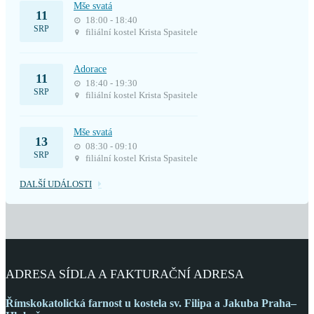
Mše svatá
11
18:00 - 18:40
SRP
filiální kostel Krista Spasitele
Adorace
11
18:40 - 19:30
SRP
filiální kostel Krista Spasitele
Mše svatá
13
08:30 - 09:10
SRP
filiální kostel Krista Spasitele
DALŠÍ UDÁLOSTI
ADRESA SÍDLA A FAKTURAČNÍ ADRESA
Římskokatolická farnost
u kostela sv. Filipa a Jakuba
Praha–