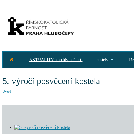
AKTUALITY a archiv událostí
kostely
kře
5. výročí posvěcení kostela
Úvod