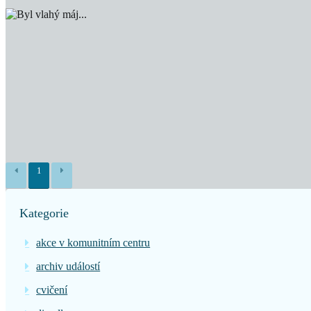
1
Kategorie
akce v komunitním centru
archiv událostí
cvičení