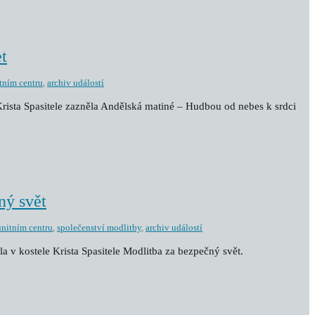
t
tním centru
,
archiv událostí
 Krista Spasitele zazněla Andělská matiné – Hudbou od nebes k srdci
ný svět
nitním centru
,
společenství modlitby
,
archiv událostí
la v kostele Krista Spasitele Modlitba za bezpečný svět.