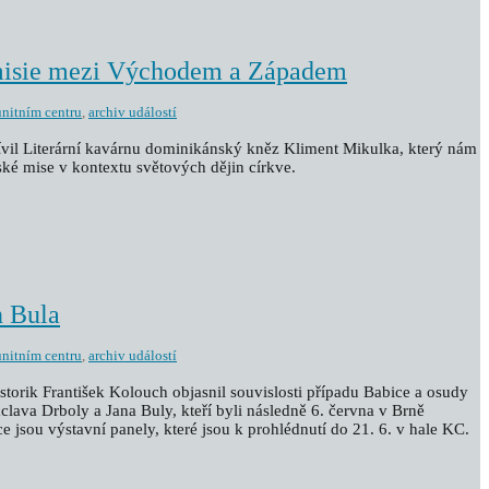
misie mezi Východem a Západem
nitním centru
,
archiv událostí
tívil Literární kavárnu dominikánský kněz Kliment Mikulka, který nám
ské mise v kontextu světových dějin církve.
n Bula
nitním centru
,
archiv událostí
istorik František Kolouch objasnil souvislosti případu Babice a osudy
lava Drboly a Jana Buly, kteří byli následně 6. června v Brně
e jsou výstavní panely, které jsou k prohlédnutí do 21. 6. v hale KC.