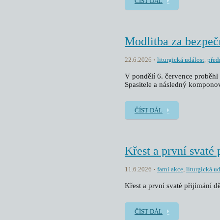
ČÍST DÁL
Modlitba za bezpeč
22.6.2026
liturgická událost
,
před
V pondělí 6. července proběhl 
Spasitele a následný kompono
ČÍST DÁL
Křest a první svaté 
11.6.2026
farní akce
,
liturgická u
Křest a první svaté přijímání dě
ČÍST DÁL