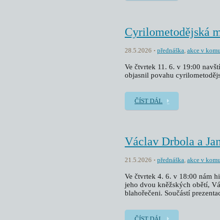
Cyrilometodějská 
28.5.2026
přednáška
,
akce v komu
Ve čtvrtek 11. 6. v 19:00 navš
objasnil povahu cyrilometoděj
ČÍST DÁL
Václav Drbola a Ja
21.5.2026
přednáška
,
akce v komu
Ve čtvrtek 4. 6. v 18:00 nám h
jeho dvou kněžských obětí, Vác
blahořečeni. Součástí prezentac
ČÍST DÁL