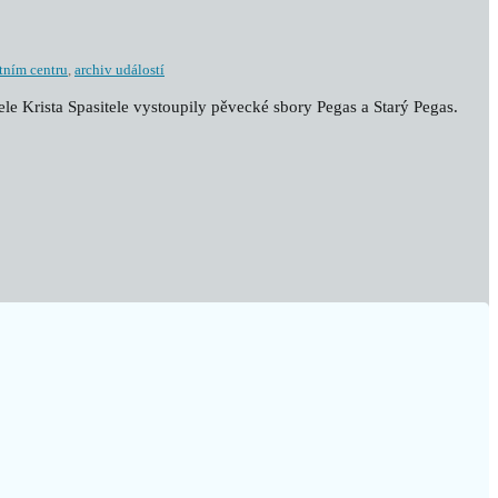
tním centru
,
archiv událostí
tele Krista Spasitele vystoupily pěvecké sbory Pegas a Starý Pegas.