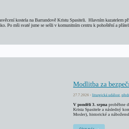
 zasvěcení kostela na Barrandově Kristu Spasiteli. Hlavním kazatelem př
edisko. Po mši svaté jsme se sešli v komunitním centru k pohoštění a př
Modlitba za bezpeč
27.7.2026
liturgická událost
,
před
V pondělí 3. srpna
proběhne d
Krista Spasitele a následný 
Mosler), historické a nábožensk