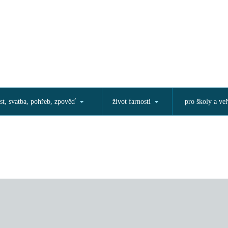
st, svatba, pohřeb, zpověď
život farnosti
pro školy a veř