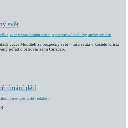
ný svět
náška
,
akce v komunitním centru
,
společenství modlitby
,
archiv událostí
další večer Modliteb za bezpečný svět – mše svatá v kostele Krista
vaný pořad o ostrovní zemi Curacao.
přijímání dětí
dálost
,
katecheze
,
archiv událostí
tí