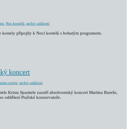
tru
,
Noc kostelů
,
archiv událostí
še kostely připojily k Noci kostelů s bohatým programem.
ský koncert
tním centru
,
archiv událostí
stele Krista Spasitele zazněl absolventský koncert Martina Bureše,
ho oddělení Pražské konzervatoře.