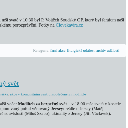
i mši svaté v 10:30 byl P. Vojtěch Soudský OP, který byl farářem naší
átelskému porozprávění. Fotky na
Clovekavira.cz
Kategorie:
farní akce
,
liturgická událost
,
archiv událostí
ný svět
náška
,
akce v komunitním centru
,
společenství modlitby
alší večer
Modliteb za bezpečný svět
– v 18:00 mše svatá v kostele
komponovaný pořad věnovaný
Jersey
: reálie o Jersey (Matěj
é souvislosti (Miloš Szabo), aktuality z Jersey (Jiří Václavek).