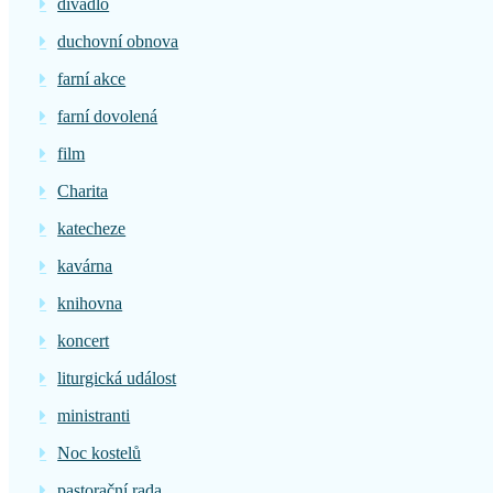
divadlo
duchovní obnova
farní akce
farní dovolená
film
Charita
katecheze
kavárna
knihovna
koncert
liturgická událost
ministranti
Noc kostelů
pastorační rada