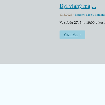
Byl vlahý máj...
13.5.2026
koncert
,
akce v komuni
Ve středu 27. 5. v 19:00 v kos
ČÍST DÁL