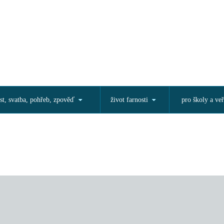
st, svatba, pohřeb, zpověď
život farnosti
pro školy a veř