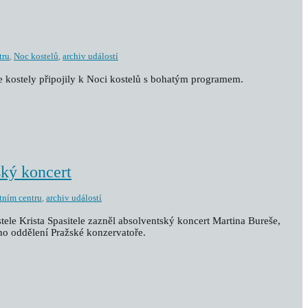
tru
,
Noc kostelů
,
archiv událostí
še kostely připojily k Noci kostelů s bohatým programem.
ský koncert
tním centru
,
archiv událostí
stele Krista Spasitele zazněl absolventský koncert Martina Bureše,
ho oddělení Pražské konzervatoře.