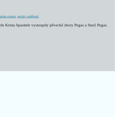
tním centru
,
archiv událostí
tele Krista Spasitele vystoupily pěvecké sbory Pegas a Starý Pegas.