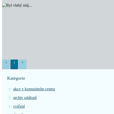
1
Kategorie
akce v komunitním centru
archiv událostí
cvičení