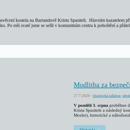
 zasvěcení kostela na Barrandově Kristu Spasiteli. Hlavním kazatelem př
edisko. Po mši svaté jsme se sešli v komunitním centru k pohoštění a př
Modlitba za bezpeč
27.7.2026
liturgická událost
,
před
V pondělí 3. srpna
proběhne d
Krista Spasitele a následný 
Mosler), historické a nábožensk