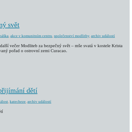
ný svět
náška
,
akce v komunitním centru
,
společenství modlitby
,
archiv událostí
další večer Modliteb za bezpečný svět – mše svatá v kostele Krista
vaný pořad o ostrovní zemi Curacao.
přijímání dětí
dálost
,
katecheze
,
archiv událostí
tí