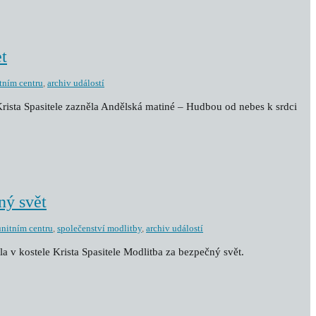
t
tním centru
,
archiv událostí
 Krista Spasitele zazněla Andělská matiné – Hudbou od nebes k srdci
ný svět
nitním centru
,
společenství modlitby
,
archiv událostí
la v kostele Krista Spasitele Modlitba za bezpečný svět.