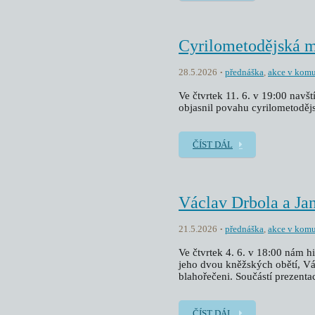
Cyrilometodějská 
28.5.2026
přednáška
,
akce v komu
Ve čtvrtek 11. 6. v 19:00 navš
objasnil povahu cyrilometoděj
ČÍST DÁL
Václav Drbola a Ja
21.5.2026
přednáška
,
akce v komu
Ve čtvrtek 4. 6. v 18:00 nám h
jeho dvou kněžských obětí, Vác
blahořečeni. Součástí prezentac
ČÍST DÁL