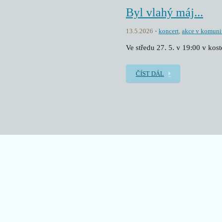
Byl vlahý máj...
13.5.2026
koncert
,
akce v komuni
Ve středu 27. 5. v 19:00 v kos
ČÍST DÁL