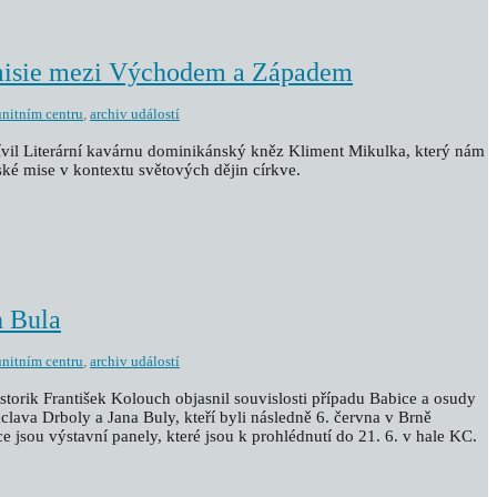
misie mezi Východem a Západem
nitním centru
,
archiv událostí
tívil Literární kavárnu dominikánský kněz Kliment Mikulka, který nám
ské mise v kontextu světových dějin církve.
n Bula
nitním centru
,
archiv událostí
istorik František Kolouch objasnil souvislosti případu Babice a osudy
lava Drboly a Jana Buly, kteří byli následně 6. června v Brně
e jsou výstavní panely, které jsou k prohlédnutí do 21. 6. v hale KC.