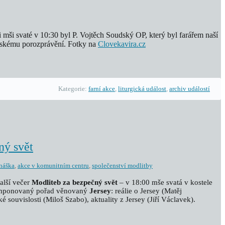
i mši svaté v 10:30 byl P. Vojtěch Soudský OP, který byl farářem naší
átelskému porozprávění. Fotky na
Clovekavira.cz
Kategorie:
farní akce
,
liturgická událost
,
archiv událostí
ný svět
náška
,
akce v komunitním centru
,
společenství modlitby
alší večer
Modliteb za bezpečný svět
– v 18:00 mše svatá v kostele
komponovaný pořad věnovaný
Jersey
: reálie o Jersey (Matěj
é souvislosti (Miloš Szabo), aktuality z Jersey (Jiří Václavek).