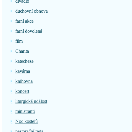
divadlo
duchovní obnova
farní akce
farní dovolená
film
Charita
katecheze
kavárna
knihovna
koncert
liturgická událost
ministranti
Noc kostelů
pastorační rada