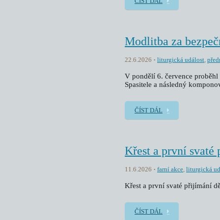
ČÍST DÁL
Modlitba za bezpeč
22.6.2026
liturgická událost
,
před
V pondělí 6. července proběhl 
Spasitele a následný kompono
ČÍST DÁL
Křest a první svaté 
11.6.2026
farní akce
,
liturgická u
Křest a první svaté přijímání dě
ČÍST DÁL