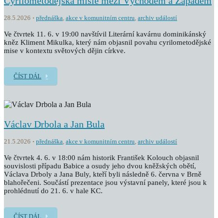
Cyrilometodějská misie mezi Východem a Západem
28.5.2026
přednáška
,
akce v komunitním centru
,
archiv událostí
Ve čtvrtek 11. 6. v 19:00 navštívil Literární kavárnu dominikánský
kněz Kliment Mikulka, který nám objasnil povahu cyrilometodějské
mise v kontextu světových dějin církve.
ČÍST DÁL
Václav Drbola a Jan Bula
21.5.2026
přednáška
,
akce v komunitním centru
,
archiv událostí
Ve čtvrtek 4. 6. v 18:00 nám historik František Kolouch objasnil
souvislosti případu Babice a osudy jeho dvou kněžských obětí,
Václava Drboly a Jana Buly, kteří byli následně 6. června v Brně
blahořečeni. Součástí prezentace jsou výstavní panely, které jsou k
prohlédnutí do 21. 6. v hale KC.
ČÍST DÁL