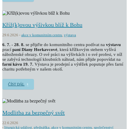
Kříž(k)ovou výšivkou blíž k Bohu
29.6.2026
akce v komunitním centru
,
výstava
6. 7. - 28. 8.
se přijďte do komunitního centra podívat na
výstavu
prací
paní Diany Horkavcové
, která křížkovým stehem vyšívá
náboženské obrazy. O své práci na výšivkách i o své profesi, v níž
se zabývá technologií kloubních náhrad, nám přijde popovídat na
farní kávu 19. 7.
Výstava je prodejní a výtěžek poputuje přes farní
charitu potřebným v našem okolí.
ČÍST DÁL
Modlitba za bezpečný svět
22.6.2026
liturgická událost
,
přednáška
,
akce v komunitním centru
,
společenství