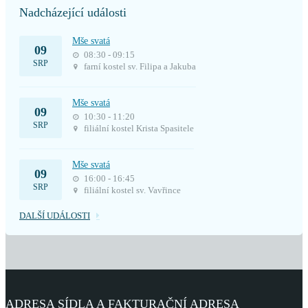
Nadcházející události
Mše svatá
09
08:30 - 09:15
SRP
farní kostel sv. Filipa a Jakuba
Mše svatá
09
10:30 - 11:20
SRP
filiální kostel Krista Spasitele
Mše svatá
09
16:00 - 16:45
SRP
filiální kostel sv. Vavřince
DALŠÍ UDÁLOSTI
ADRESA SÍDLA A FAKTURAČNÍ ADRESA