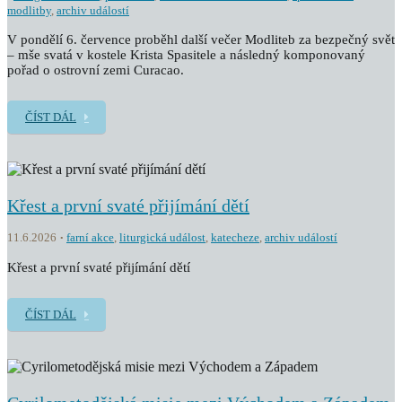
modlitby
,
archiv událostí
V pondělí 6. července proběhl další večer Modliteb za bezpečný svět
– mše svatá v kostele Krista Spasitele a následný komponovaný
pořad o ostrovní zemi Curacao.
ČÍST DÁL
Křest a první svaté přijímání dětí
11.6.2026
farní akce
,
liturgická událost
,
katecheze
,
archiv událostí
Křest a první svaté přijímání dětí
ČÍST DÁL