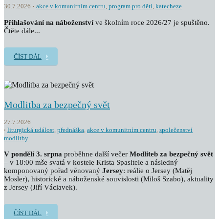
30.7.2026
akce v komunitním centru
,
program pro děti
,
katecheze
Přihlašování na náboženství
ve školním roce 2026/27 je spuštěno.
Čtěte dále...
ČÍST DÁL
Modlitba za bezpečný svět
27.7.2026
liturgická událost
,
přednáška
,
akce v komunitním centru
,
společenství
modlitby
V pondělí 3. srpna
proběhne další večer
Modliteb za bezpečný svět
– v 18:00 mše svatá v kostele Krista Spasitele a následný
komponovaný pořad věnovaný
Jersey
: reálie o Jersey (Matěj
Mosler), historické a náboženské souvislosti (Miloš Szabo), aktuality
z Jersey (Jiří Václavek).
ČÍST DÁL