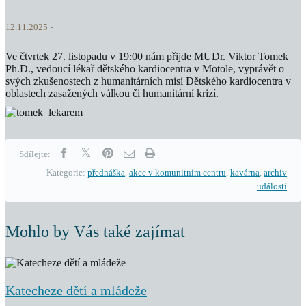
12.11.2025
Ve čtvrtek 27. listopadu v 19:00 nám přijde MUDr. Viktor Tomek
Ph.D., vedoucí lékař dětského kardiocentra v Motole, vyprávět o
svých zkušenostech z humanitárních misí Dětského kardiocentra v
oblastech zasažených válkou či humanitární krizí.
Sdílejte:
Kategorie:
přednáška
,
akce v komunitním centru
,
kavárna
,
archiv
událostí
Mohlo by Vás také zajímat
Katecheze dětí a mládeže