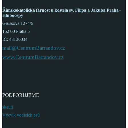
Římskokatolická farnost
u kostela sv. Filipa a Jakuba
Praha–
Hlubočepy
Grussova 1274/6
152 00 Praha 5
IČ: 48136034
mail@CentrumBarrandov.cz
www.CentrumBarrandov.cz
PODPORUJEME
skauti
Výcvik vodicích psů