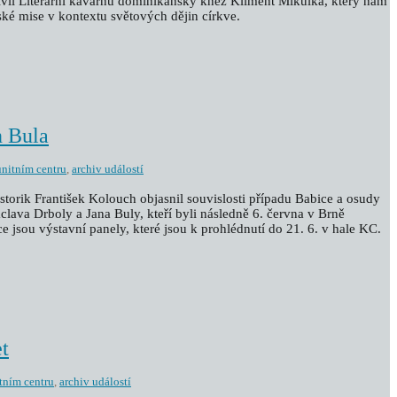
tívil Literární kavárnu dominikánský kněz Kliment Mikulka, který nám
ské mise v kontextu světových dějin církve.
n Bula
nitním centru
,
archiv událostí
istorik František Kolouch objasnil souvislosti případu Babice a osudy
lava Drboly a Jana Buly, kteří byli následně 6. června v Brně
e jsou výstavní panely, které jsou k prohlédnutí do 21. 6. v hale KC.
t
tním centru
,
archiv událostí