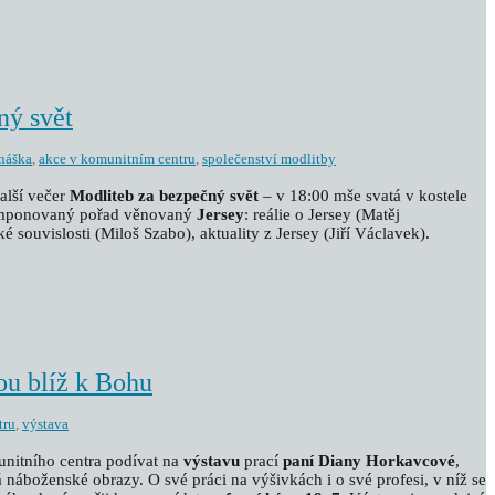
ný svět
náška
,
akce v komunitním centru
,
společenství modlitby
alší večer
Modliteb za bezpečný svět
– v 18:00 mše svatá v kostele
komponovaný pořad věnovaný
Jersey
: reálie o Jersey (Matěj
é souvislosti (Miloš Szabo), aktuality z Jersey (Jiří Václavek).
ou blíž k Bohu
tru
,
výstava
unitního centra podívat na
výstavu
prací
paní Diany Horkavcové
,
náboženské obrazy. O své práci na výšivkách i o své profesi, v níž se