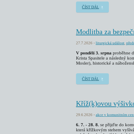
ČÍST DÁL
Modlitba za bezpeč
27.7.2026
liturgická událost
,
před
V pondělí 3. srpna
proběhne d
Krista Spasitele a následný 
Mosler), historické a nábožensk
ČÍST DÁL
Kříž(k)ovou výšivk
29.6.2026
akce v komunitním cen
6. 7. - 28. 8.
se přijďte do kom
která křížkovým stehem vyšívá 