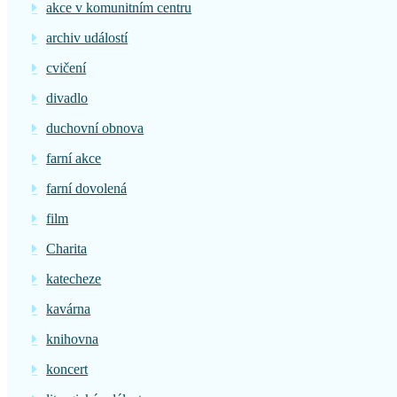
akce v komunitním centru
archiv událostí
cvičení
divadlo
duchovní obnova
farní akce
farní dovolená
film
Charita
katecheze
kavárna
knihovna
koncert