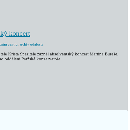
ský koncert
tním centru
,
archiv událostí
stele Krista Spasitele zazněl absolventský koncert Martina Bureše,
ho oddělení Pražské konzervatoře.