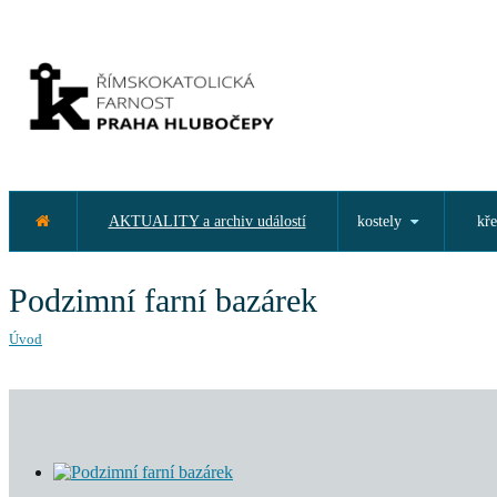
AKTUALITY a archiv událostí
kostely
kře
Podzimní farní bazárek
Úvod