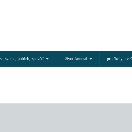
st, svatba, pohřeb, zpověď
život farnosti
pro školy a veř