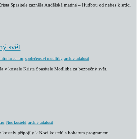
 Krista Spasitele zazněla Andělská matiné – Hudbou od nebes k srdci
ný svět
nitním centru
,
společenství modlitby
,
archiv událostí
la v kostele Krista Spasitele Modlitba za bezpečný svět.
tru
,
Noc kostelů
,
archiv událostí
še kostely připojily k Noci kostelů s bohatým programem.