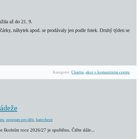
žila až do 21. 9.
očárky, nábytek apod. se prodávaly jen podle fotek. Druhý týden se
Kategorie:
Charita
,
akce v komunitním centru
ládeže
tru
,
program pro děti
,
katecheze
e školním roce 2026/27 je spuštěno. Čtěte dále...