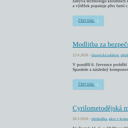
zabývá technologií kloubních 
a výtěžek poputuje přes farní 
ČÍST DÁL
Modlitba za bezpeč
22.6.2026
liturgická událost
,
před
V pondělí 6. července proběhl 
Spasitele a následný kompono
ČÍST DÁL
Cyrilometodějská 
28.5.2026
přednáška
,
akce v komu