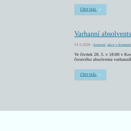
ČÍST DÁL
Varhanní absolvent
14.5.2026
koncert
,
akce v komuni
Ve čtvrtek 28. 5. v 18:00 v Ko
čerstvého absolventa varhanní
ČÍST DÁL