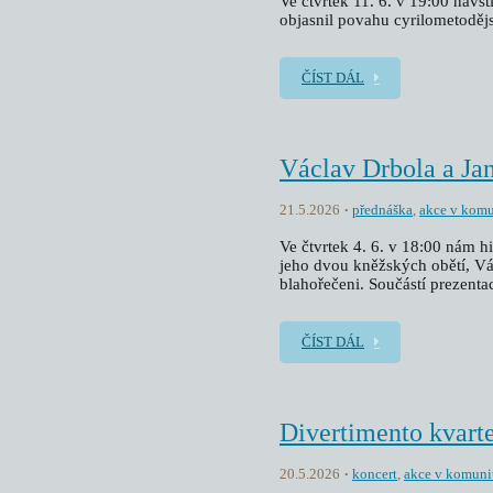
Ve čtvrtek 11. 6. v 19:00 navš
objasnil povahu cyrilometoděj
ČÍST DÁL
Václav Drbola a Ja
21.5.2026
přednáška
,
akce v komu
Ve čtvrtek 4. 6. v 18:00 nám h
jeho dvou kněžských obětí, Vác
blahořečeni. Součástí prezentac
ČÍST DÁL
Divertimento kvarte
20.5.2026
koncert
,
akce v komuni