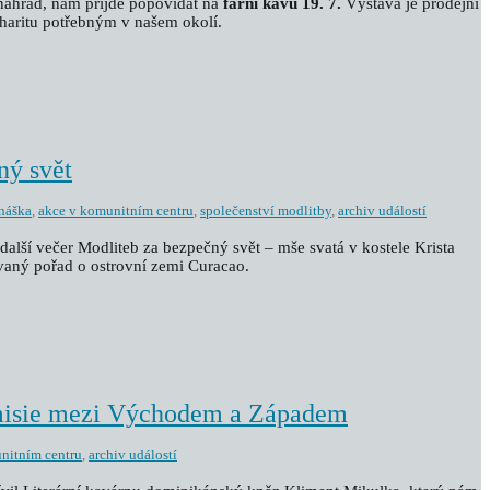
náhrad, nám přijde popovídat na
farní kávu 19. 7.
Výstava je prodejní
charitu potřebným v našem okolí.
ný svět
náška
,
akce v komunitním centru
,
společenství modlitby
,
archiv událostí
další večer Modliteb za bezpečný svět – mše svatá v kostele Krista
vaný pořad o ostrovní zemi Curacao.
misie mezi Východem a Západem
nitním centru
,
archiv událostí