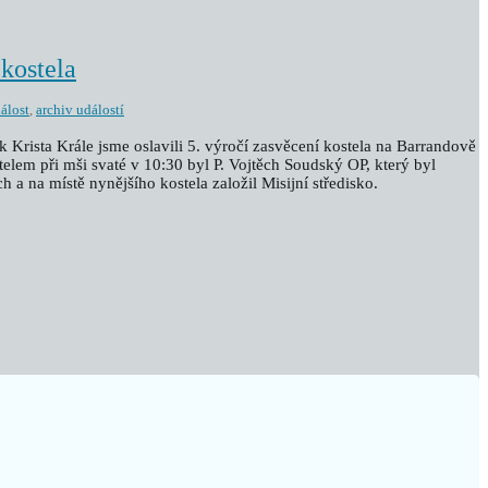
 kostela
dálost
,
archiv událostí
k Krista Krále jsme oslavili 5. výročí zasvěcení kostela na Barrandově
telem při mši svaté v 10:30 byl P. Vojtěch Soudský OP, který byl
ch a na místě nynějšího kostela založil Misijní středisko.