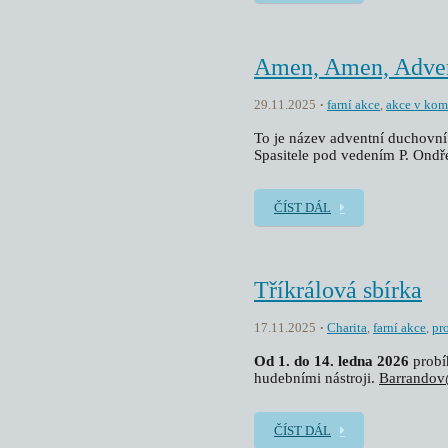
Amen, Amen, Advent
29.11.2025
farní akce
,
akce v kom
To je název adventní duchovní 
Spasitele pod vedením P. Ondř
ČÍST DÁL
Tříkrálová sbírka
17.11.2025
Charita
,
farní akce
,
pr
Od 1. do 14. ledna 2026
prob
hudebními nástroji.
Barrandov
ČÍST DÁL