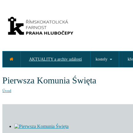
AKTUALITY a archiv událostí
kostely
kře
Pierwsza Komunia Święta
Úvod