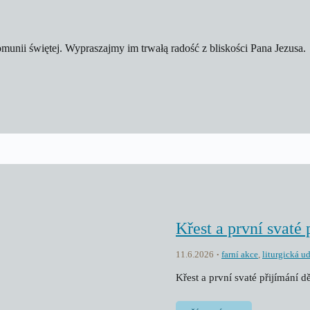
omunii świętej. Wypraszajmy im trwałą radość z bliskości Pana Jezusa.
Křest a první svaté 
11.6.2026
farní akce
,
liturgická u
Křest a první svaté přijímání dě