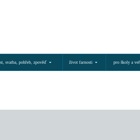
st, svatba, pohřeb, zpověď
život farnosti
pro školy a veř