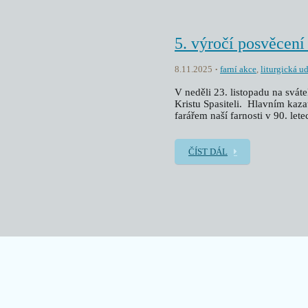
5. výročí posvěcení
8.11.2025
farní akce
,
liturgická u
V neděli 23. listopadu na sváte
Kristu Spasiteli. Hlavním kaza
farářem naší farnosti v 90. lete
ČÍST DÁL