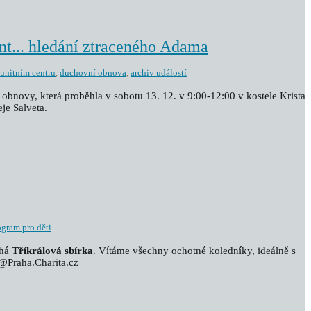
... hledání ztraceného Adama
unitním centru
,
duchovní obnova
,
archiv událostí
obnovy, která proběhla v sobotu 13. 12. v 9:00-12:00 v kostele Krista
eje Salveta.
ogram pro děti
íhá
Tříkrálová sbírka
. Vítáme všechny ochotné koledníky, ideálně s
@Praha.Charita.cz