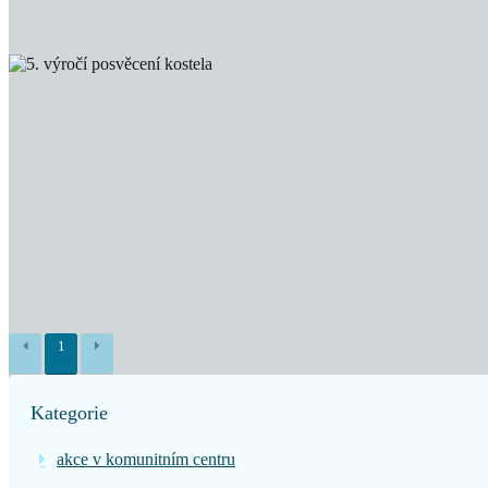
1
Kategorie
akce v komunitním centru