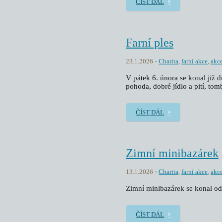
ČÍST DÁL
Farní ples
23.1.2026
Charita
,
farní akce
,
akc
V pátek 6. února se konal již 
pohoda, dobré jídlo a pití, tom
ČÍST DÁL
Zimní minibazárek
13.1.2026
Charita
,
farní akce
,
akc
Zimní minibazárek se konal od
ČÍST DÁL