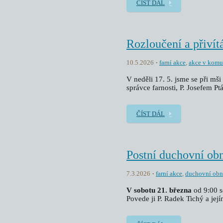
ČÍST DÁL
Rozloučení a přivít
10.5.2026
farní akce
,
akce v komu
V neděli 17. 5. jsme se při mš
správce farnosti, P. Josefem Pt
ČÍST DÁL
Postní duchovní ob
7.3.2026
farní akce
,
duchovní ob
V sobotu 21. března
od 9:00 s
Povede ji P. Radek Tichý a její