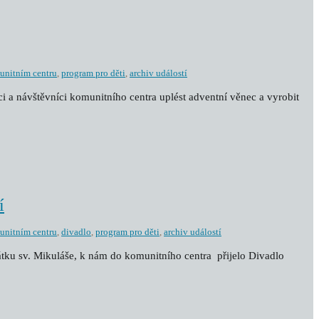
unitním centru
,
program pro děti
,
archiv událostí
íci a návštěvníci komunitního centra uplést adventní věnec a vyrobit
í
unitním centru
,
divadlo
,
program pro děti
,
archiv událostí
átku sv. Mikuláše, k nám do komunitního centra přijelo Divadlo