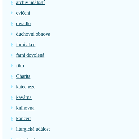
archiv událostí
cvičení
divadlo
duchovní obnova
farní akce
farní dovolená
film
Charita
katecheze
kavárna
knihovna
koncert
liturgická událost