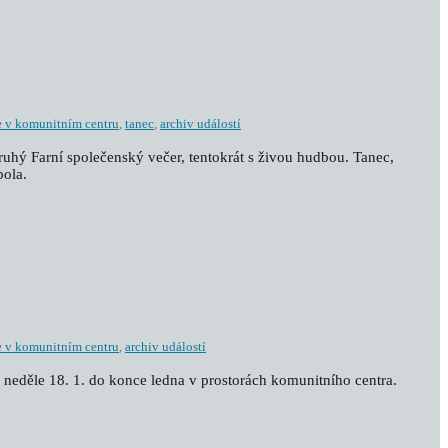
e v komunitním centru
,
tanec
,
archiv událostí
druhý Farní společenský večer, tentokrát s živou hudbou. Tanec,
bola.
e v komunitním centru
,
archiv událostí
 neděle 18. 1. do konce ledna v prostorách komunitního centra.