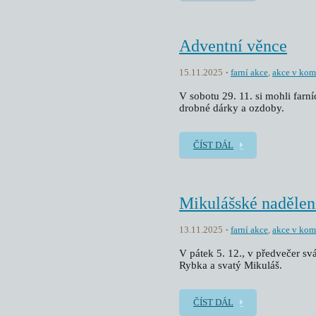
Adventní věnce
15.11.2025
farní akce
,
akce v kom
V sobotu 29. 11. si mohli farn
drobné dárky a ozdoby.
ČÍST DÁL
Mikulášské nadělen
13.11.2025
farní akce
,
akce v kom
V pátek 5. 12., v předvečer sv
Rybka a svatý Mikuláš.
ČÍST DÁL