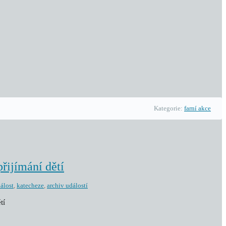
Kategorie:
farní akce
přijímání dětí
dálost
,
katecheze
,
archiv událostí
tí