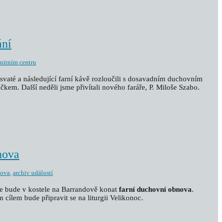
ání
nitním centru
i svaté a následující farní kávě rozloučili s dosavadním duchovním
áčkem. Další neděli jsme přivítali nového faráře, P. Miloše Szabo.
nova
nova
,
archiv událostí
e bude v kostele na Barrandově konat
farní duchovní obnova
.
m cílem bude připravit se na liturgii Velikonoc.