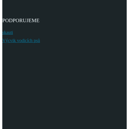
PODPORUJEME
skauti
Výcvik vodicích psů