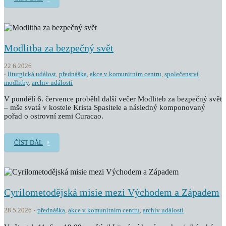
Modlitba za bezpečný svět
22.6.2026
liturgická událost
,
přednáška
,
akce v komunitním centru
,
společenství
modlitby
,
archiv událostí
V pondělí 6. července proběhl další večer Modliteb za bezpečný svět
– mše svatá v kostele Krista Spasitele a následný komponovaný
pořad o ostrovní zemi Curacao.
ČÍST DÁL
Cyrilometodějská misie mezi Východem a Západem
28.5.2026
přednáška
,
akce v komunitním centru
,
archiv událostí