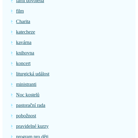
farní dovolená
film
Charita
katecheze
kavárna
knihovna
koncert
liturgická událost
ministranti
Noc kostelů
pastorační rada
pobožnost
pravidelné kurzy
program pro děti