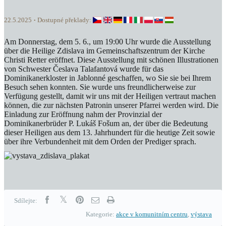
22.5.2025
Dostupné překlady:
Am Donnerstag, dem 5. 6., um 19:00 Uhr wurde die Ausstellung
über die Heilige Zdislava im Gemeinschaftszentrum der Kirche
Christi Retter eröffnet. Diese Ausstellung mit schönen Illustrationen
von Schwester Česlava Talafantová wurde für das
Dominikanerkloster in Jablonné geschaffen, wo Sie sie bei Ihrem
Besuch sehen konnten. Sie wurde uns freundlicherweise zur
Verfügung gestellt, damit wir uns mit der Heiligen vertraut machen
können, die zur nächsten Patronin unserer Pfarrei werden wird. Die
Einladung zur Eröffnung nahm der Provinzial der
Dominikanerbrüder P. Lukáš Fošum an, der über die Bedeutung
dieser Heiligen aus dem 13. Jahrhundert für die heutige Zeit sowie
über ihre Verbundenheit mit dem Orden der Prediger sprach.
Sdílejte:
Kategorie:
akce v komunitním centru
,
výstava