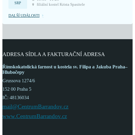
SRP
filiální kostel Krista Spasitele
DALŠÍ UDÁLOSTI
ADRESA SÍDLA A FAKTURAČNÍ ADRESA
Římskokatolická farnost
u kostela sv. Filipa a Jakuba
Praha–
Hlubočepy
Grussova 1274/6
152 00 Praha 5
IČ: 48136034
mail@CentrumBarrandov.cz
www.CentrumBarrandov.cz