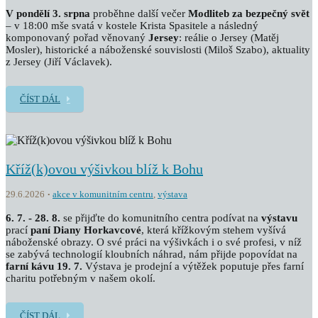
V pondělí 3. srpna
proběhne další večer
Modliteb za bezpečný svět
– v 18:00 mše svatá v kostele Krista Spasitele a následný
komponovaný pořad věnovaný
Jersey
: reálie o Jersey (Matěj
Mosler), historické a náboženské souvislosti (Miloš Szabo), aktuality
z Jersey (Jiří Václavek).
ČÍST DÁL
Kříž(k)ovou výšivkou blíž k Bohu
29.6.2026
akce v komunitním centru
,
výstava
6. 7. - 28. 8.
se přijďte do komunitního centra podívat na
výstavu
prací
paní Diany Horkavcové
, která křížkovým stehem vyšívá
náboženské obrazy. O své práci na výšivkách i o své profesi, v níž
se zabývá technologií kloubních náhrad, nám přijde popovídat na
farní kávu 19. 7.
Výstava je prodejní a výtěžek poputuje přes farní
charitu potřebným v našem okolí.
ČÍST DÁL