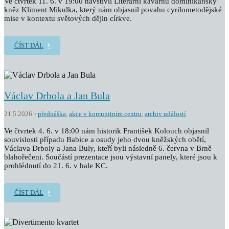
Ve čtvrtek 11. 6. v 19:00 navštívil Literární kavárnu dominikánský
kněz Kliment Mikulka, který nám objasnil povahu cyrilometodějské
mise v kontextu světových dějin církve.
ČÍST DÁL
Václav Drbola a Jan Bula
21.5.2026
přednáška
,
akce v komunitním centru
,
archiv událostí
Ve čtvrtek 4. 6. v 18:00 nám historik František Kolouch objasnil
souvislosti případu Babice a osudy jeho dvou kněžských obětí,
Václava Drboly a Jana Buly, kteří byli následně 6. června v Brně
blahořečeni. Součástí prezentace jsou výstavní panely, které jsou k
prohlédnutí do 21. 6. v hale KC.
ČÍST DÁL