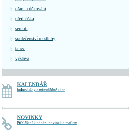
přání a děkování
přednáška
senioři
společenství modlitby
tanec
výstava
KALENDÁŘ
bohoslužby a mimořádné akce
NOVINKY
Přihlášení k odběru novinek e-mailem