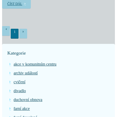
ČÍST DÁL
1
Kategorie
akce v komunitním centru
archiv událostí
cvičení
divadlo
duchovní obnova
farní akce