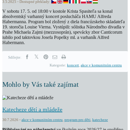
3.5.2025
Dostupné překlady:
V sobotu 17. 5. od 18:00 v kostole Krista Spasiteľa sa konal
absolventský varhanný koncert poslucháča HAMU Alfreda
Habermanna. Program bol zložený z diela francúzskeho skladateľa
19. storočia Louise Vierna. Vystúpili: sólistka Národného divadla v
Prahe Michaela Zajmi (mezzosoprán), spevácky zbor Canticorum
iubilo pod taktovkou Josefa Popelky ml. a varhaník Alfred
Habermann.
Sdílejte:
Kategorie:
koncert
,
akce v komunitním centru
Mohlo by Vás také zajímat
Katecheze dětí a mládeže
30.7.2026
akce v komunitním centru
,
program pro děti
,
katecheze
Přihlašování na náboženství
ve školním roce 2026/27 je spuštěno.