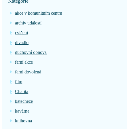
Kategorie
akce v komunitním centru
archiv událostí
cvičení
divadlo
duchovní obnova
farní akce
farní dovolená
film
Charita
katecheze
kavárna
knihovna