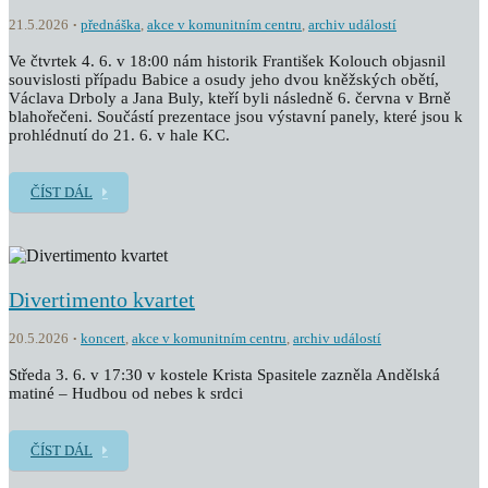
21.5.2026
přednáška
,
akce v komunitním centru
,
archiv událostí
Ve čtvrtek 4. 6. v 18:00 nám historik František Kolouch objasnil
souvislosti případu Babice a osudy jeho dvou kněžských obětí,
Václava Drboly a Jana Buly, kteří byli následně 6. června v Brně
blahořečeni. Součástí prezentace jsou výstavní panely, které jsou k
prohlédnutí do 21. 6. v hale KC.
ČÍST DÁL
Divertimento kvartet
20.5.2026
koncert
,
akce v komunitním centru
,
archiv událostí
Středa 3. 6. v 17:30 v kostele Krista Spasitele zazněla Andělská
matiné – Hudbou od nebes k srdci
ČÍST DÁL