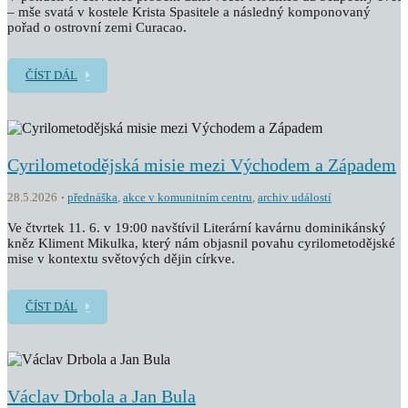
– mše svatá v kostele Krista Spasitele a následný komponovaný
pořad o ostrovní zemi Curacao.
ČÍST DÁL
Cyrilometodějská misie mezi Východem a Západem
28.5.2026
přednáška
,
akce v komunitním centru
,
archiv událostí
Ve čtvrtek 11. 6. v 19:00 navštívil Literární kavárnu dominikánský
kněz Kliment Mikulka, který nám objasnil povahu cyrilometodějské
mise v kontextu světových dějin církve.
ČÍST DÁL
Václav Drbola a Jan Bula