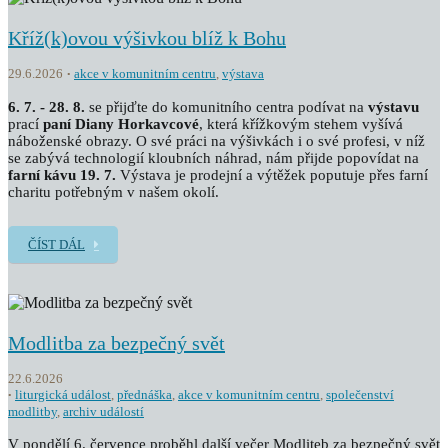
Kříž(k)ovou výšivkou blíž k Bohu
29.6.2026
akce v komunitním centru
,
výstava
6. 7. - 28. 8.
se přijďte do komunitního centra podívat na
výstavu
prací
paní Diany Horkavcové
, která křížkovým stehem vyšívá
náboženské obrazy. O své práci na výšivkách i o své profesi, v níž
se zabývá technologií kloubních náhrad, nám přijde popovídat na
farní kávu 19. 7.
Výstava je prodejní a výtěžek poputuje přes farní
charitu potřebným v našem okolí.
ČÍST DÁL
Modlitba za bezpečný svět
22.6.2026
liturgická událost
,
přednáška
,
akce v komunitním centru
,
společenství
modlitby
,
archiv událostí
V pondělí 6. července proběhl další večer Modliteb za bezpečný svět