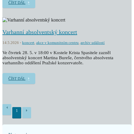
ČÍST DÁL
Varhanní absolventský koncert
14.5.2026
koncert
,
akce v komunitním centru
,
archiv událostí
Ve čtvrtek 28. 5. v 18:00 v Kostele Krista Spasitele zazněl
absolventský koncert Martina Bureše, čerstvého absolventa
varhanního oddělení Pražské konzervatoře.
ČÍST DÁL
1