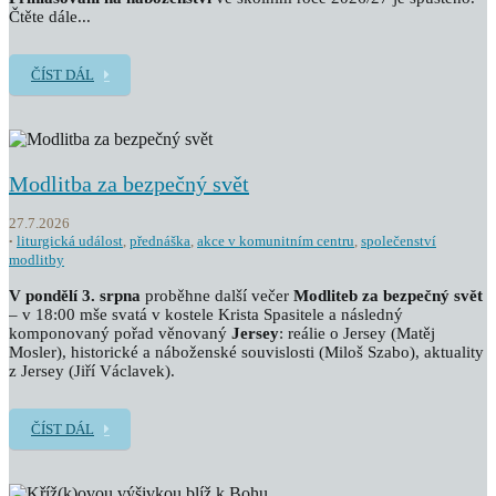
Čtěte dále...
ČÍST DÁL
Modlitba za bezpečný svět
27.7.2026
liturgická událost
,
přednáška
,
akce v komunitním centru
,
společenství
modlitby
V pondělí 3. srpna
proběhne další večer
Modliteb za bezpečný svět
– v 18:00 mše svatá v kostele Krista Spasitele a následný
komponovaný pořad věnovaný
Jersey
: reálie o Jersey (Matěj
Mosler), historické a náboženské souvislosti (Miloš Szabo), aktuality
z Jersey (Jiří Václavek).
ČÍST DÁL