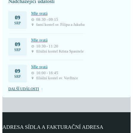
Nadcházející události
Mše svatá
09
08:30 - 09:15
SRP
farní kostel sv. Filipa a Jakuba
Mše svatá
09
10:30 - 11:20
SRP
filiální kostel Krista Spasitele
Mše svatá
09
16:00 - 16:45
SRP
filiální kostel sv. Vavřince
DALŠÍ UDÁLOSTI
ADRESA SÍDLA A FAKTURAČNÍ ADRESA