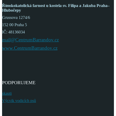
Římskokatolická farnost
u kostela sv. Filipa a Jakuba
Praha–
Hlubočepy
Grussova 1274/6
152 00 Praha 5
IČ: 48136034
mail@CentrumBarrandov.cz
www.CentrumBarrandov.cz
PODPORUJEME
skauti
Výcvik vodicích psů