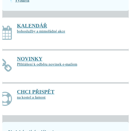
KALENDÁŘ
bohoslužby a mimořádné akce
NOVINKY
Přihlášení k odběru novinek e-mailem
CHCI PŘISPĚT
na kostel a farnost