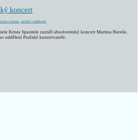
ský koncert
tním centru
,
archiv událostí
stele Krista Spasitele zazněl absolventský koncert Martina Bureše,
ho oddělení Pražské konzervatoře.