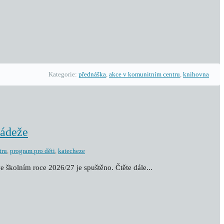
Kategorie:
přednáška
,
akce v komunitním centru
,
knihovna
ládeže
tru
,
program pro děti
,
katecheze
e školním roce 2026/27 je spuštěno. Čtěte dále...