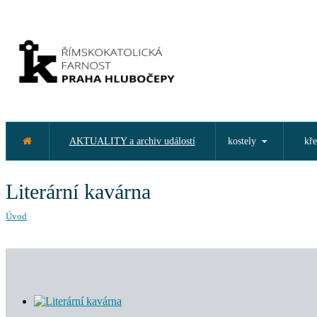
AKTUALITY a archiv událostí
kostely
kře
Literární kavárna
Úvod