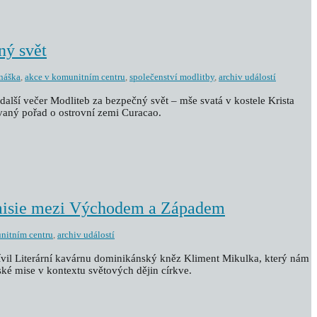
ný svět
náška
,
akce v komunitním centru
,
společenství modlitby
,
archiv událostí
další večer Modliteb za bezpečný svět – mše svatá v kostele Krista
vaný pořad o ostrovní zemi Curacao.
misie mezi Východem a Západem
nitním centru
,
archiv událostí
tívil Literární kavárnu dominikánský kněz Kliment Mikulka, který nám
ské mise v kontextu světových dějin církve.