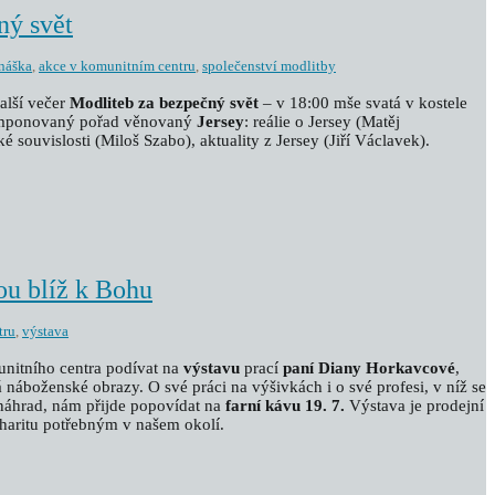
ný svět
náška
,
akce v komunitním centru
,
společenství modlitby
alší večer
Modliteb za bezpečný svět
– v 18:00 mše svatá v kostele
komponovaný pořad věnovaný
Jersey
: reálie o Jersey (Matěj
é souvislosti (Miloš Szabo), aktuality z Jersey (Jiří Václavek).
ou blíž k Bohu
tru
,
výstava
unitního centra podívat na
výstavu
prací
paní Diany Horkavcové
,
náboženské obrazy. O své práci na výšivkách i o své profesi, v níž se
náhrad, nám přijde popovídat na
farní kávu 19. 7.
Výstava je prodejní
charitu potřebným v našem okolí.