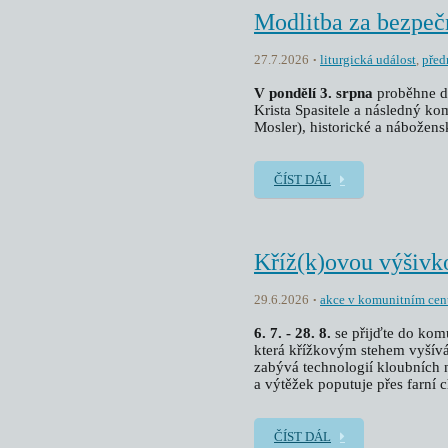
Modlitba za bezpeč
27.7.2026
liturgická událost
,
před
V pondělí 3. srpna
proběhne d
Krista Spasitele a následný 
Mosler), historické a nábožensk
ČÍST DÁL
Kříž(k)ovou výšivk
29.6.2026
akce v komunitním cen
6. 7. - 28. 8.
se přijďte do kom
která křížkovým stehem vyšívá 
zabývá technologií kloubních 
a výtěžek poputuje přes farní 
ČÍST DÁL