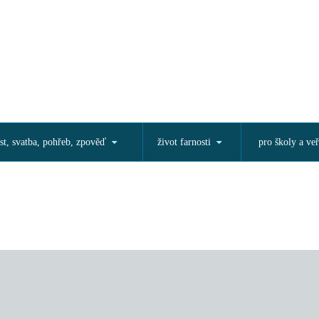
st, svatba, pohřeb, zpověď
život farnosti
pro školy a veř