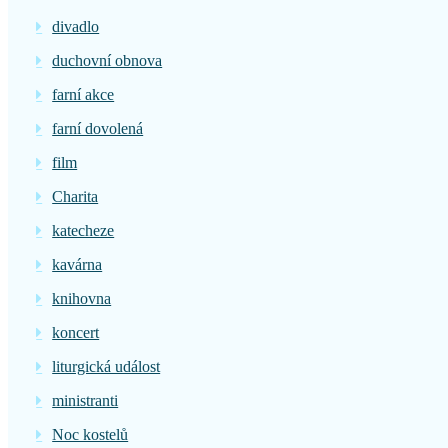
divadlo
duchovní obnova
farní akce
farní dovolená
film
Charita
katecheze
kavárna
knihovna
koncert
liturgická událost
ministranti
Noc kostelů