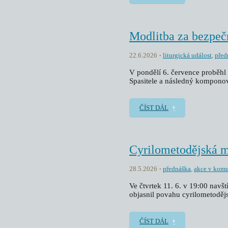
Modlitba za bezpeč
22.6.2026
liturgická událost
,
před
V pondělí 6. července proběhl 
Spasitele a následný kompono
ČÍST DÁL
Cyrilometodějská 
28.5.2026
přednáška
,
akce v komu
Ve čtvrtek 11. 6. v 19:00 navš
objasnil povahu cyrilometoděj
ČÍST DÁL