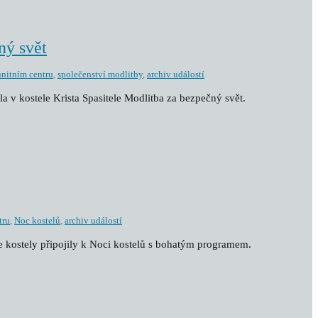
ný svět
nitním centru
,
společenství modlitby
,
archiv událostí
la v kostele Krista Spasitele Modlitba za bezpečný svět.
tru
,
Noc kostelů
,
archiv událostí
še kostely připojily k Noci kostelů s bohatým programem.