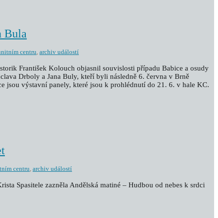
n Bula
nitním centru
,
archiv událostí
istorik František Kolouch objasnil souvislosti případu Babice a osudy
lava Drboly a Jana Buly, kteří byli následně 6. června v Brně
e jsou výstavní panely, které jsou k prohlédnutí do 21. 6. v hale KC.
t
tním centru
,
archiv událostí
 Krista Spasitele zazněla Andělská matiné – Hudbou od nebes k srdci