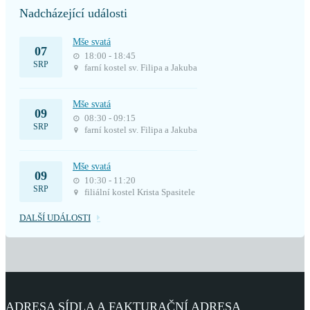
Nadcházející události
Mše svatá
07
18:00 - 18:45
SRP
farní kostel sv. Filipa a Jakuba
Mše svatá
09
08:30 - 09:15
SRP
farní kostel sv. Filipa a Jakuba
Mše svatá
09
10:30 - 11:20
SRP
filiální kostel Krista Spasitele
DALŠÍ UDÁLOSTI
ADRESA SÍDLA A FAKTURAČNÍ ADRESA