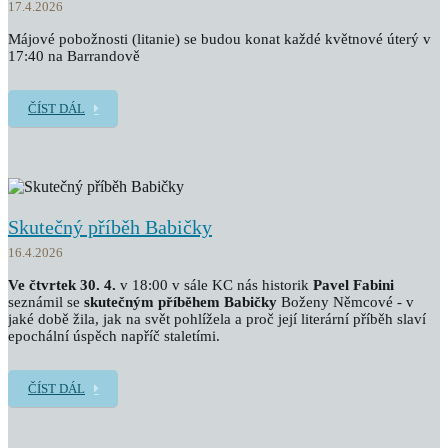
17.4.2026
Májové pobožnosti (litanie) se budou konat každé květnové úterý v
17:40 na Barrandově
ČÍST DÁL
Skutečný příběh Babičky
16.4.2026
Ve čtvrtek 30. 4.
v 18:00 v sále KC nás historik
Pavel Fabini
seznámil se
skutečným příběhem
Babičky
Boženy Němcové - v
jaké době žila, jak na svět pohlížela a proč její literární příběh slaví
epochální úspěch napříč staletími.
ČÍST DÁL