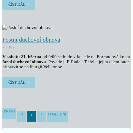
ČÍST DÁL
Postní duchovní obnova
7.3.2026
V sobotu 21. března
od 9:00 se bude v kostele na Barrandově konat
farní duchovní obnova
. Povede ji P. Radek Tichý a jejím cílem bude
připravit se na liturgii Velikonoc.
ČÍST DÁL
PRVNÍ
2
POSLEDNÍ