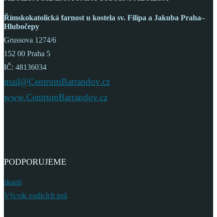
Římskokatolická farnost
u kostela sv. Filipa a Jakuba
Praha–
Hlubočepy
Grussova 1274/6
152 00 Praha 5
IČ: 48136034
mail@CentrumBarrandov.cz
www.CentrumBarrandov.cz
PODPORUJEME
skauti
Výcvik vodicích psů