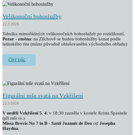
Velikonoční bohoslužby
22.3.2026
Tabulka mimořádných velikonočních bohoslužeb po rozkliknutí.
Pozor - změna
: na Zlíchově se budou bohoslužby konat podle
latinského ritu (místo původně ohlašovaného východního obřadu)
ČÍST DÁL
Figurální mše svatá na Vzkříšení
22.3.2026
V neděli Vzkříšení 5. 4.
v 18:30 zazněla v kostele Krista Spasitele
(při mši sv.)
Missa Brevis No 7 in B - Santi Joannis de Deo
od
Josepha
Haydna.