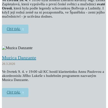
Ve čtvrtek 16. 4.
v 18:00 byla hostem Literární kavárny Mgr. Lenka
Zapletalová, která vyprávěla o první české světici a mučednici
svaté
Orosii
, která byla podle legendy schovankou Bořivoje a Ludmily. I
když její rodná země na ni pozapomněla, ve Španělsku - zemi jejího
mučednictví - je uctívána dodnes.
ČÍST DÁL
Muzica Danzante
26.3.2026
Ve čtvrtek 9. 4. v 19:00 sál KC hostil klarinetistku Annu Paulovou a
akordeonislu Jiřího Lukeše s hudebním programem nazvaným
Musica Danzante.
ČÍST DÁL