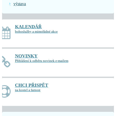
výstava
KALENDÁŘ
bohoslužby a mimořádné akce
NOVINKY
Přihlášení k odběru novinek e-mailem
CHCI PŘISPĚT
na kostel a farnost