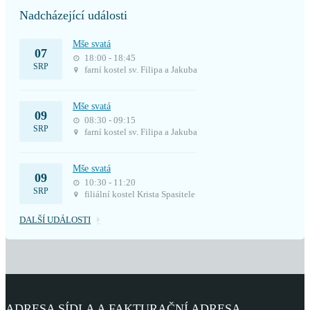
Nadcházející události
Mše svatá
07
18:00 - 18:45
SRP
farní kostel sv. Filipa a Jakuba
Mše svatá
09
08:30 - 09:15
SRP
farní kostel sv. Filipa a Jakuba
Mše svatá
09
10:30 - 11:20
SRP
filiální kostel Krista Spasitele
DALŠÍ UDÁLOSTI
ADRESA SÍDLA A FAKTURAČNÍ ADRESA