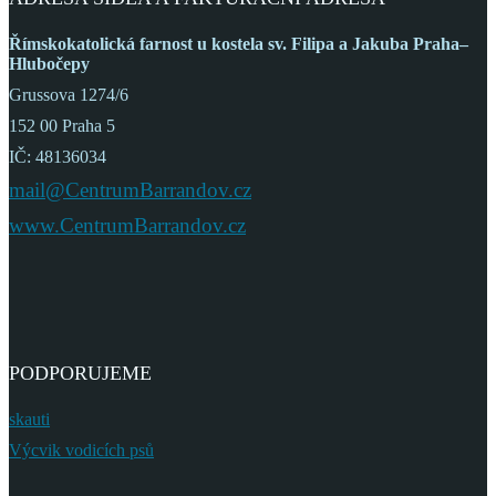
Římskokatolická farnost
u kostela sv. Filipa a Jakuba
Praha–
Hlubočepy
Grussova 1274/6
152 00 Praha 5
IČ: 48136034
mail@CentrumBarrandov.cz
www.CentrumBarrandov.cz
PODPORUJEME
skauti
Výcvik vodicích psů