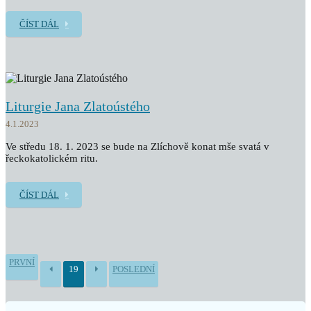
ČÍST DÁL
Liturgie Jana Zlatoústého
4.1.2023
Ve středu 18. 1. 2023 se bude na Zlíchově konat mše svatá v
řeckokatolickém ritu.
ČÍST DÁL
PRVNÍ
19
POSLEDNÍ