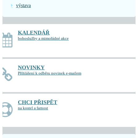
výstava
KALENDÁŘ
bohoslužby a mimořádné akce
NOVINKY
Přihlášení k odběru novinek e-mailem
CHCI PŘISPĚT
na kostel a farnost