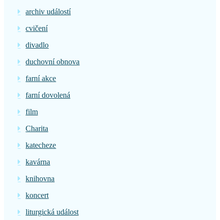
archiv událostí
cvičení
divadlo
duchovní obnova
farní akce
farní dovolená
film
Charita
katecheze
kavárna
knihovna
koncert
liturgická událost