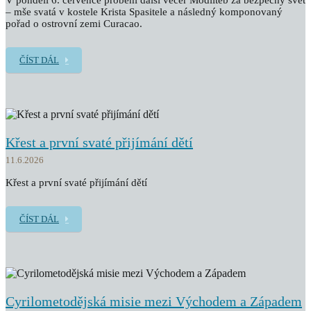
V pondělí 6. července proběhl další večer Modliteb za bezpečný svět
– mše svatá v kostele Krista Spasitele a následný komponovaný
pořad o ostrovní zemi Curacao.
ČÍST DÁL
Křest a první svaté přijímání dětí
11.6.2026
Křest a první svaté přijímání dětí
ČÍST DÁL
Cyrilometodějská misie mezi Východem a Západem