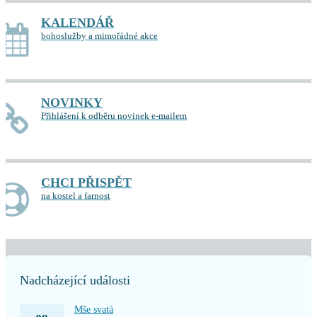
KALENDÁŘ
bohoslužby a mimořádné akce
NOVINKY
Přihlášení k odběru novinek e-mailem
CHCI PŘISPĚT
na kostel a farnost
Nadcházející události
Mše svatá