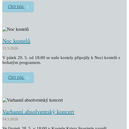
ČÍST DÁL
Noc kostelů
15.5.2026
V pátek 29. 5. od 18:00 se naše kostely připojily k Noci kostelů s
bohatým programem.
ČÍST DÁL
Varhanní absolventský koncert
14.5.2026
Ve čtvrtek 28. 5. v 18:00 v Kostele Krista Spasitele zazněl