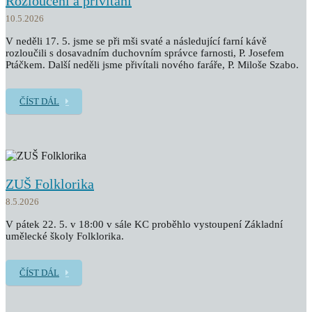
Rozloučení a přivítání
10.5.2026
V neděli 17. 5. jsme se při mši svaté a následující farní kávě
rozloučili s dosavadním duchovním správce farnosti, P. Josefem
Ptáčkem. Další neděli jsme přivítali nového faráře, P. Miloše Szabo.
ČÍST DÁL
ZUŠ Folklorika
8.5.2026
V pátek 22. 5. v 18:00 v sále KC proběhlo vystoupení Základní
umělecké školy Folklorika.
ČÍST DÁL