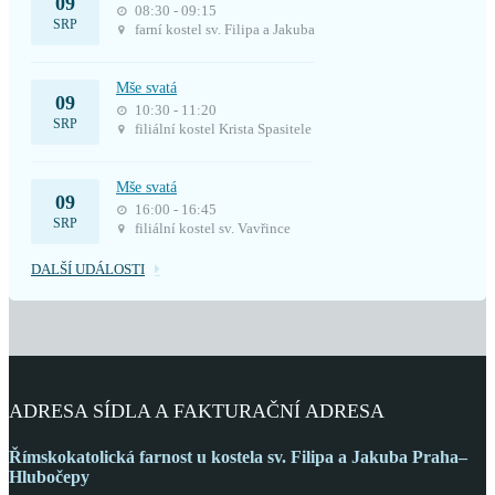
09
08:30 - 09:15
SRP
farní kostel sv. Filipa a Jakuba
Mše svatá
09
10:30 - 11:20
SRP
filiální kostel Krista Spasitele
Mše svatá
09
16:00 - 16:45
SRP
filiální kostel sv. Vavřince
DALŠÍ UDÁLOSTI
ADRESA SÍDLA A FAKTURAČNÍ ADRESA
Římskokatolická farnost
u kostela sv. Filipa a Jakuba
Praha–
Hlubočepy