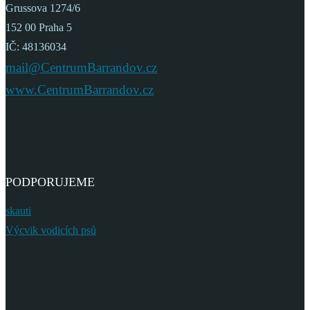
Grussova 1274/6
152 00 Praha 5
IČ: 48136034
mail@CentrumBarrandov.cz
www.CentrumBarrandov.cz
PODPORUJEME
skauti
Výcvik vodicích psů