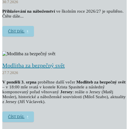
30.7.2026
Přihlašování na náboženství
ve školním roce 2026/27 je spuštěno.
Čtěte dále...
ČÍST DÁL
Modlitba za bezpečný svět
27.7.2026
V pondělí 3. srpna
proběhne další večer
Modliteb za bezpečný svět
– v 18:00 mše svatá v kostele Krista Spasitele a následný
komponovaný pořad věnovaný
Jersey
: reálie o Jersey (Matěj
Mosler), historické a náboženské souvislosti (Miloš Szabo), aktuality
z Jersey (Jiří Václavek).
ČÍST DÁL