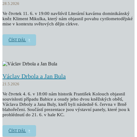
28.5.2026
Ve čtvrtek 11. 6. v 19:00 navštívil Literární kavárnu dominikánský
kněz Kliment Mikulka, který nám objasnil povahu cyrilometodějské
mise v kontextu světových dějin církve.
ČÍST DÁL
Václav Drbola a Jan Bula
21.5.2026
Ve čtvrtek 4. 6. v 18:00 nám historik František Kolouch objasnil
souvislosti případu Babice a osudy jeho dvou kněžských obětí,
Václava Drboly a Jana Buly, kteří byli následně 6. června v Brně
blahořečeni. Součástí prezentace jsou výstavní panely, které jsou k
prohlédnutí do 21. 6. v hale KC.
ČÍST DÁL