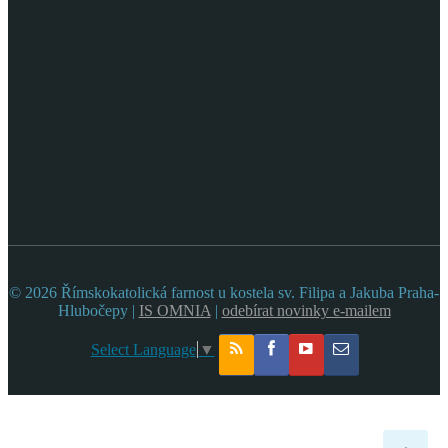
© 2026 Římskokatolická farnost u kostela sv. Filipa a Jakuba Praha-
Hlubočepy |
IS OMNIA
|
odebírat novinky e-mailem
Select Language
▼