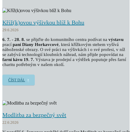
Kříž(k)ovou výšivkou blíž k Bohu
29.6.2026
6. 7. - 28. 8.
se přijďte do komunitního centra podívat na
výstavu
prací
paní Diany Horkavcové
, která křížkovým stehem vyšívá
náboženské obrazy. O své práci na výšivkách i o své profesi, v níž
se zabývá technologií kloubních náhrad, nám přijde popovídat na
farní kávu 19. 7.
Výstava je prodejní a výtěžek poputuje přes farní
charitu potřebným v našem okolí.
ČÍST DÁL
Modlitba za bezpečný svět
22.6.2026