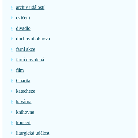
archiv událostí
cvičení
divadlo
duchovní obnova
farní akce
farní dovolená
film
Charita
katecheze
kavárna
knihovna
koncert
liturgická událost