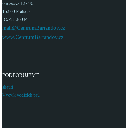
Grussova 1274/6
152 00 Praha 5
IČ: 48136034
mail@CentrumBarrandov.cz
www.CentrumBarrandov.cz
PODPORUJEME
skauti
Výcvik vodicích psů