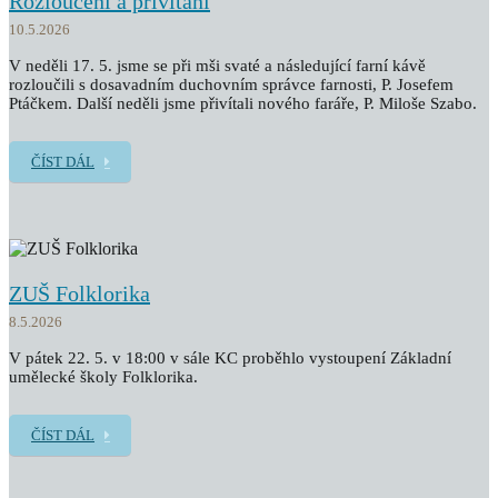
Rozloučení a přivítání
10.5.2026
V neděli 17. 5. jsme se při mši svaté a následující farní kávě
rozloučili s dosavadním duchovním správce farnosti, P. Josefem
Ptáčkem. Další neděli jsme přivítali nového faráře, P. Miloše Szabo.
ČÍST DÁL
ZUŠ Folklorika
8.5.2026
V pátek 22. 5. v 18:00 v sále KC proběhlo vystoupení Základní
umělecké školy Folklorika.
ČÍST DÁL