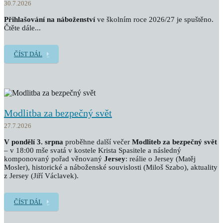
30.7.2026
Přihlašování na náboženství
ve školním roce 2026/27 je spuštěno.
Čtěte dále...
ČÍST DÁL
Modlitba za bezpečný svět
27.7.2026
V pondělí 3. srpna
proběhne další večer
Modliteb za bezpečný svět
– v 18:00 mše svatá v kostele Krista Spasitele a následný
komponovaný pořad věnovaný
Jersey
: reálie o Jersey (Matěj
Mosler), historické a náboženské souvislosti (Miloš Szabo), aktuality
z Jersey (Jiří Václavek).
ČÍST DÁL