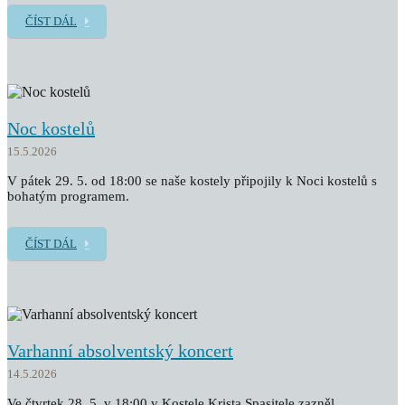
ČÍST DÁL
Noc kostelů
15.5.2026
V pátek 29. 5. od 18:00 se naše kostely připojily k Noci kostelů s
bohatým programem.
ČÍST DÁL
Varhanní absolventský koncert
14.5.2026
Ve čtvrtek 28. 5. v 18:00 v Kostele Krista Spasitele zazněl