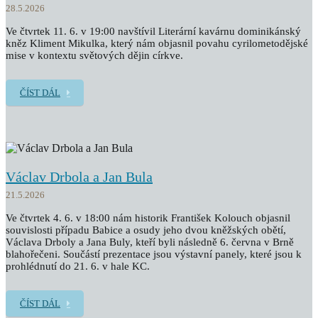
28.5.2026
Ve čtvrtek 11. 6. v 19:00 navštívil Literární kavárnu dominikánský
kněz Kliment Mikulka, který nám objasnil povahu cyrilometodějské
mise v kontextu světových dějin církve.
ČÍST DÁL
Václav Drbola a Jan Bula
21.5.2026
Ve čtvrtek 4. 6. v 18:00 nám historik František Kolouch objasnil
souvislosti případu Babice a osudy jeho dvou kněžských obětí,
Václava Drboly a Jana Buly, kteří byli následně 6. června v Brně
blahořečeni. Součástí prezentace jsou výstavní panely, které jsou k
prohlédnutí do 21. 6. v hale KC.
ČÍST DÁL