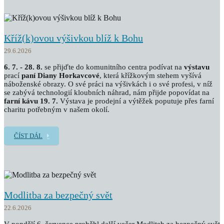
Kříž(k)ovou výšivkou blíž k Bohu
29.6.2026
6. 7. - 28. 8.
se přijďte do komunitního centra podívat na
výstavu
prací
paní Diany Horkavcové
, která křížkovým stehem vyšívá
náboženské obrazy. O své práci na výšivkách i o své profesi, v níž
se zabývá technologií kloubních náhrad, nám přijde popovídat na
farní kávu 19. 7.
Výstava je prodejní a výtěžek poputuje přes farní
charitu potřebným v našem okolí.
ČÍST DÁL
Modlitba za bezpečný svět
22.6.2026