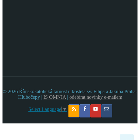
© 2026 Římskokatolická farnost u kostela sv. Filipa a Jakuba Praha-
Hlubočepy |
IS OMNIA
|
odebírat novinky e-mailem
Select Language
▼