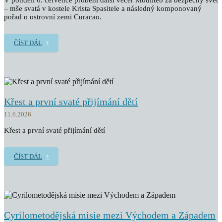
V pondělí 6. července proběhl další večer Modliteb za bezpečný svět
– mše svatá v kostele Krista Spasitele a následný komponovaný
pořad o ostrovní zemi Curacao.
ČÍST DÁL
Křest a první svaté přijímání dětí
11.6.2026
Křest a první svaté přijímání dětí
ČÍST DÁL
Cyrilometodějská misie mezi Východem a Západem