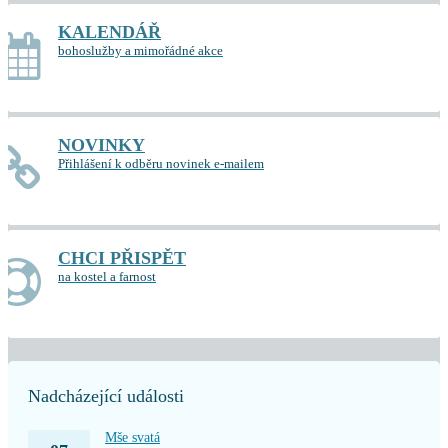
KALENDÁŘ
bohoslužby a mimořádné akce
NOVINKY
Přihlášení k odběru novinek e-mailem
CHCI PŘISPĚT
na kostel a farnost
Nadcházející události
Mše svatá