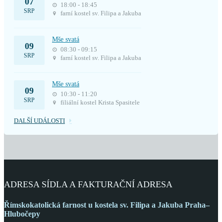
07
18:00 - 18:45
SRP
farní kostel sv. Filipa a Jakuba
Mše svatá
09
08:30 - 09:15
SRP
farní kostel sv. Filipa a Jakuba
Mše svatá
09
10:30 - 11:20
SRP
filiální kostel Krista Spasitele
DALŠÍ UDÁLOSTI
ADRESA SÍDLA A FAKTURAČNÍ ADRESA
Římskokatolická farnost
u kostela sv. Filipa a Jakuba
Praha–
Hlubočepy