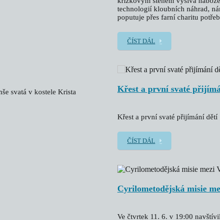
křížkovým stehem vyšívá nábožens
technologií kloubních náhrad, n
poputuje přes farní charitu potř
ČÍST DÁL
Křest a první svaté přijímá
še svatá v kostele Krista
Křest a první svaté přijímání dětí
ČÍST DÁL
Cyrilometodějská misie 
Ve čtvrtek 11. 6. v 19:00 navští