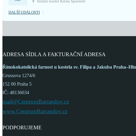
filiální kostel Krista Spasitele
DALŠÍ UDÁLOSTI
ADRESA SÍDLA A FAKTURAČNÍ ADRESA
Římskokatolická farnost
u kostela sv. Filipa a Jakuba
Praha–Hlu
Grussova 1274/6
152 00 Praha 5
IČ: 48136034
mail@CentrumBarrandov.cz
www.CentrumBarrandov.cz
PODPORUJEME