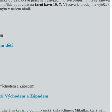
ké obrazy. O své práci na výšivkách i o své profesi, v níž se zabývá
ám přijde popovídat na
farní kávu 19. 7.
Výstava je prodejní a výtěžek
ebným v našem okolí.
ní dětí
mezi Východem a Západem
vil Literární kavárnu dominikánský kněz Kliment Mikulka, který nám