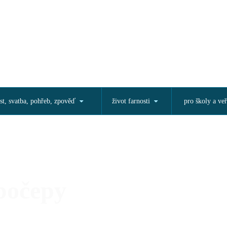
st, svatba, pohřeb, zpověď
život farnosti
pro školy a veř
bočepy