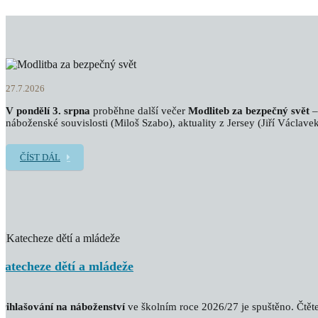
27.7.2026
V pondělí 3. srpna
proběhne další večer
Modliteb za bezpečný svět
–
náboženské souvislosti (Miloš Szabo), aktuality z Jersey (Jiří Václavek
ČÍST DÁL
Katecheze dětí a mládeže
řihlašování na náboženství
ve školním roce 2026/27 je spuštěno. Čtěte 