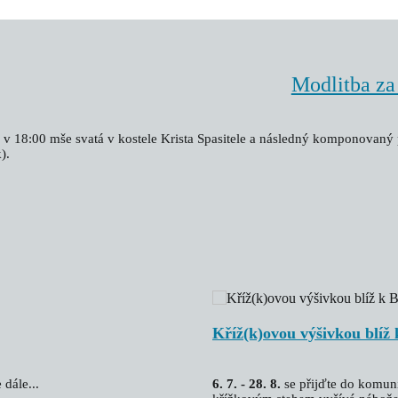
Modlitba za
 v 18:00 mše svatá v kostele Krista Spasitele a následný komponovan
).
Kříž(k)ovou výšivkou blíž
dále...
6. 7. - 28. 8.
se přijďte do komuni