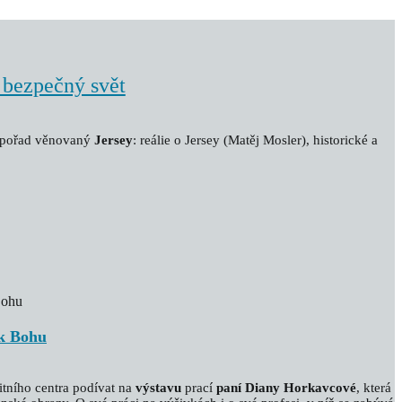
 bezpečný svět
ý pořad věnovaný
Jersey
: reálie o Jersey (Matěj Mosler), historické a
 k Bohu
tního centra podívat na
výstavu
prací
paní Diany Horkavcové
, která