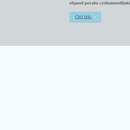
objasnil povahu cyrilometodějské
ČÍST DÁL