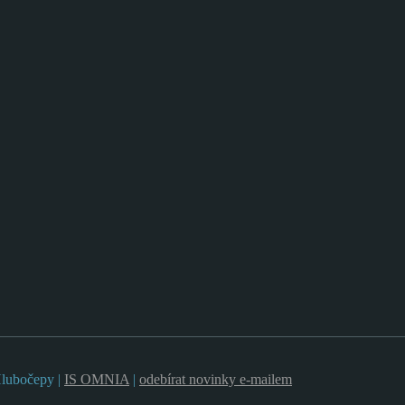
Hlubočepy |
IS OMNIA
|
odebírat novinky e-mailem