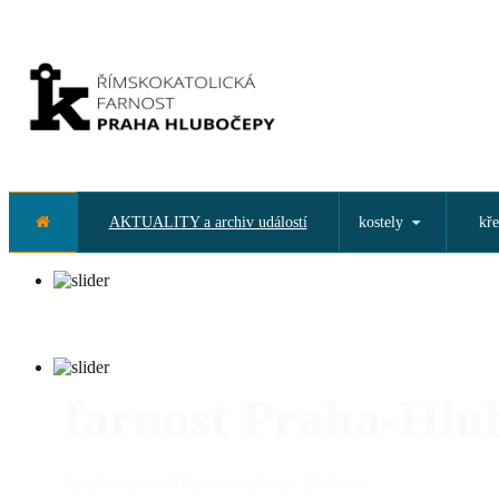
AKTUALITY a archiv událostí
kostely
kře
farnost Praha-Hlu
farní kostel sv. Filipa a Jakuba na Zlíchově