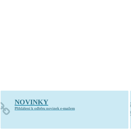
kostel sv. Vavřince v Jinonicích
NOVINKY
Přihlášení k odběru novinek e-mailem