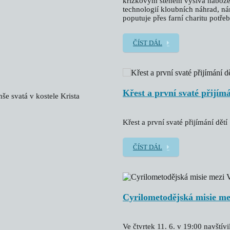
křížkovým stehem vyšívá nábožens
technologií kloubních náhrad, n
poputuje přes farní charitu potř
ČÍST DÁL
Křest a první svaté přijímá
še svatá v kostele Krista
Křest a první svaté přijímání dětí
ČÍST DÁL
Cyrilometodějská misie 
Ve čtvrtek 11. 6. v 19:00 navští