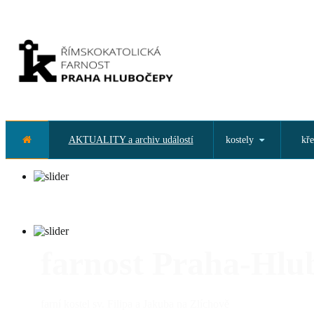
AKTUALITY a archiv událostí
kostely
kře
farnost Praha-Hlu
farní kostel sv. Filipa a Jakuba na Zlíchově