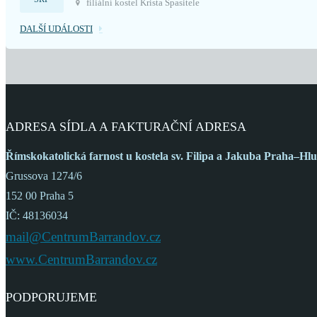
filiální kostel Krista Spasitele
DALŠÍ UDÁLOSTI
ADRESA SÍDLA A FAKTURAČNÍ ADRESA
Římskokatolická farnost
u kostela sv. Filipa a Jakuba
Praha–Hlu
Grussova 1274/6
152 00 Praha 5
IČ: 48136034
mail@CentrumBarrandov.cz
www.CentrumBarrandov.cz
PODPORUJEME