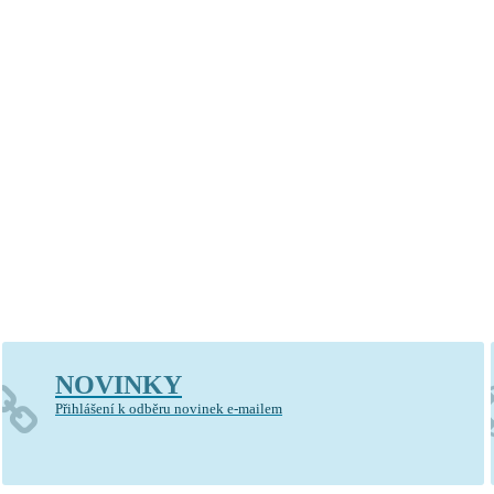
kostel sv. Vavřince v Jinonicích
NOVINKY
Přihlášení k odběru novinek e-mailem