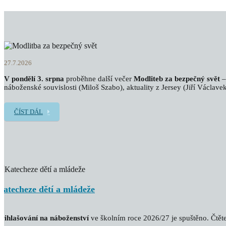
27.7.2026
V pondělí 3. srpna
proběhne další večer
Modliteb za bezpečný svět
–
náboženské souvislosti (Miloš Szabo), aktuality z Jersey (Jiří Václavek
ČÍST DÁL
Katecheze dětí a mládeže
řihlašování na náboženství
ve školním roce 2026/27 je spuštěno. Čtěte 