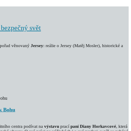
 bezpečný svět
ý pořad věnovaný
Jersey
: reálie o Jersey (Matěj Mosler), historické a
 k Bohu
tního centra podívat na
výstavu
prací
paní Diany Horkavcové
, která