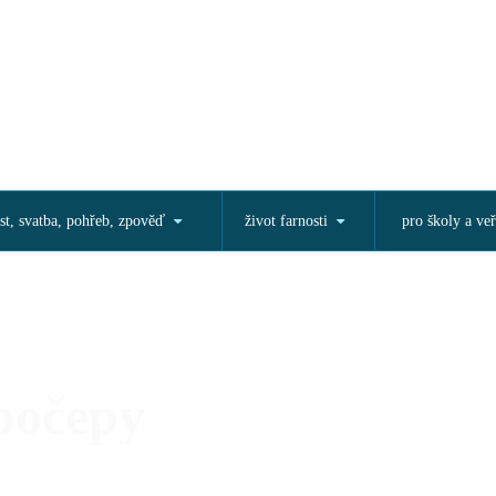
st, svatba, pohřeb, zpověď
život farnosti
pro školy a veř
bočepy