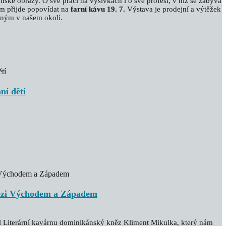
ké obrazy. O své práci na výšivkách i o své profesi, v níž se zabývá
ám přijde popovídat na
farní kávu 19. 7.
Výstava je prodejní a výtěžek
ebným v našem okolí.
ní dětí
mezi Východem a Západem
vil Literární kavárnu dominikánský kněz Kliment Mikulka, který nám