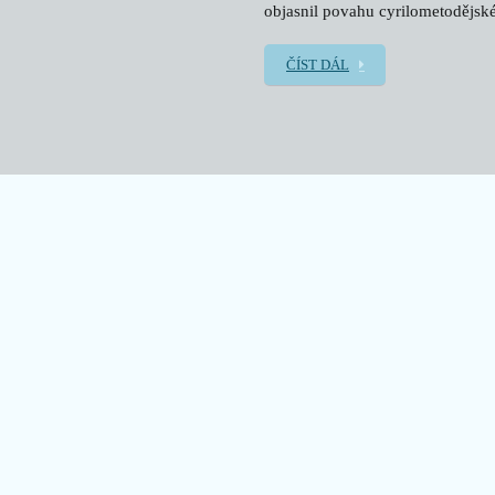
objasnil povahu cyrilometodějské
ČÍST DÁL