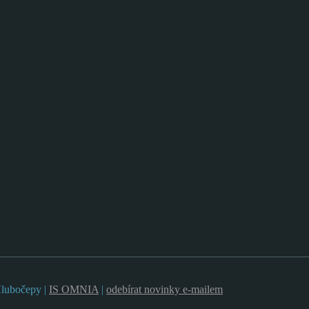
Hlubočepy |
IS OMNIA
|
odebírat novinky e-mailem