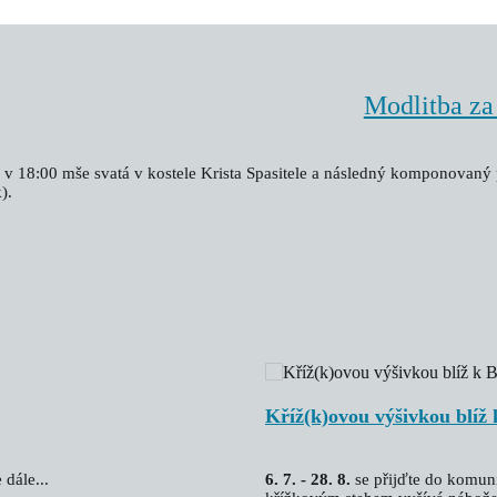
Modlitba za
 v 18:00 mše svatá v kostele Krista Spasitele a následný komponovan
).
Kříž(k)ovou výšivkou blíž
dále...
6. 7. - 28. 8.
se přijďte do komuni