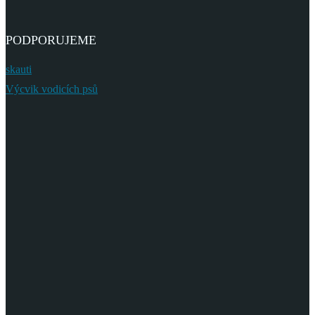
PODPORUJEME
skauti
Výcvik vodicích psů