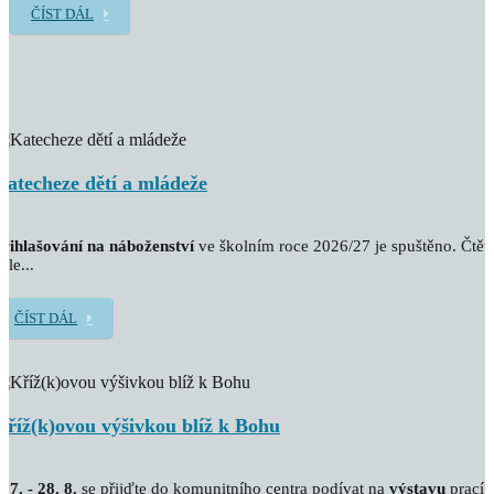
ČÍST DÁL
Katecheze dětí a mládeže
řihlašování na náboženství
ve školním roce 2026/27 je spuštěno. Čtět
ále...
ČÍST DÁL
Kříž(k)ovou výšivkou blíž k Bohu
. 7. - 28. 8.
se přijďte do komunitního centra podívat na
výstavu
prací