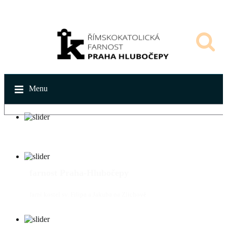
Menu
farnost Praha-Hlubočepy
farní kostel sv. Filipa a Jakuba na Zlíchově