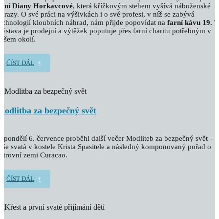
paní Diany Horkavcové
, která křížkovým stehem vyšívá náboženské
brazy. O své práci na výšivkách i o své profesi, v níž se zabývá
echnologií kloubních náhrad, nám přijde popovídat na
farní kávu 19. 7
ýstava je prodejní a výtěžek poputuje přes farní charitu potřebným v
ašem okolí.
ČÍST DÁL
Modlitba za bezpečný svět
 pondělí 6. července proběhl další večer Modliteb za bezpečný svět –
še svatá v kostele Krista Spasitele a následný komponovaný pořad o
strovní zemi Curacao.
ČÍST DÁL