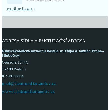
filiální kostel sv. Vavřince
DALŠÍ UDÁLOSTI
ADRESA SÍDLA A FAKTURAČNÍ ADRESA
Římskokatolická farnost
u kostela sv. Filipa a Jakuba
Praha–
Hlubočepy
Grussova 1274/6
152 00 Praha 5
IČ: 48136034
mail@CentrumBarrandov.cz
www.CentrumBarrandov.cz