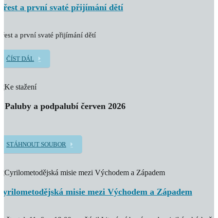
Křest a první svaté přijímání dětí
řest a první svaté přijímání dětí
ČÍST DÁL
Z Paluby a podpalubí červen 2026
STÁHNOUT SOUBOR
Cyrilometodějská misie mezi Východem a Západem