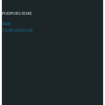
PODPORUJEME
skauti
Výcvik vodicích psů