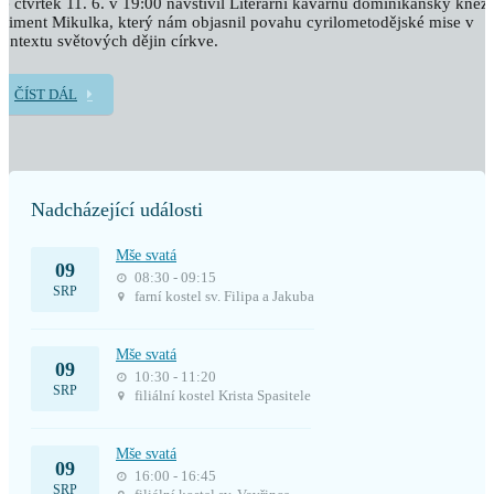
e čtvrtek 11. 6. v 19:00 navštívil Literární kavárnu dominikánský kněz
liment Mikulka, který nám objasnil povahu cyrilometodějské mise v
ontextu světových dějin církve.
ČÍST DÁL
Nadcházející události
Mše svatá
09
08:30 - 09:15
SRP
farní kostel sv. Filipa a Jakuba
Mše svatá
09
10:30 - 11:20
SRP
filiální kostel Krista Spasitele
Mše svatá
09
16:00 - 16:45
SRP