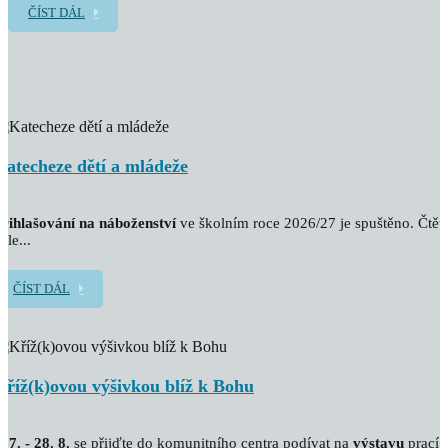
ČÍST DÁL
Katecheze dětí a mládeže
řihlašování na náboženství
ve školním roce 2026/27 je spuštěno. Čtět
ále...
ČÍST DÁL
Kříž(k)ovou výšivkou blíž k Bohu
. 7. - 28. 8.
se přijďte do komunitního centra podívat na
výstavu
prací