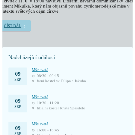
e čtvrtek 11. 6. v 19:00 navštívil Literární kavárnu dominikánský kněz
liment Mikulka, který nám objasnil povahu cyrilometodějské mise v
ontextu světových dějin církve.
ČÍST DÁL
Nadcházející události
Mše svatá
09
08:30 - 09:15
SRP
farní kostel sv. Filipa a Jakuba
Mše svatá
09
10:30 - 11:20
SRP
filiální kostel Krista Spasitele
Mše svatá
09
16:00 - 16:45
SRP