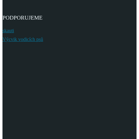
PODPORUJEME
skauti
Výcvik vodicích psů