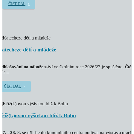
ČÍST DÁL
Katecheze dětí a mládeže
řihlašování na náboženství
ve školním roce 2026/27 je spuštěno. Čtět
ále...
ČÍST DÁL
Kříž(k)ovou výšivkou blíž k Bohu
. 7. - 28. 8.
se přijďte do komunitního centra podívat na
výstavu
prací