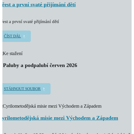
Křest a první svaté přijímání dětí
řest a první svaté přijímání dětí
ČÍST DÁL
Z Paluby a podpalubí červen 2026
STÁHNOUT SOUBOR
Cyrilometodějská misie mezi Východem a Západem