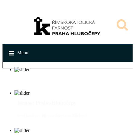
Menu
farnost Praha-Hlubočepy
farní kostel sv. Filipa a Jakuba na Zlíchově