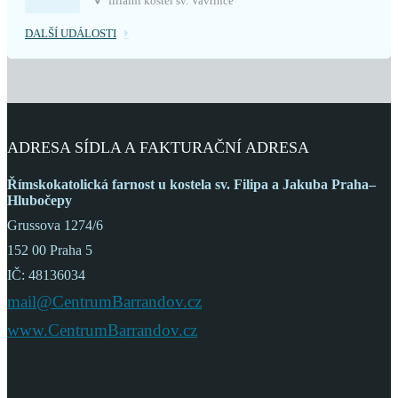
filiální kostel sv. Vavřince
DALŠÍ UDÁLOSTI
ADRESA SÍDLA A FAKTURAČNÍ ADRESA
Římskokatolická farnost
u kostela sv. Filipa a Jakuba
Praha–
Hlubočepy
Grussova 1274/6
152 00 Praha 5
IČ: 48136034
mail@CentrumBarrandov.cz
www.CentrumBarrandov.cz